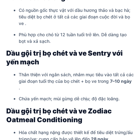
Có nguồn gốc thực vật với dầu hương thảo và bạc hà;
tiêu diệt bọ chét ở tất cả các giai đoạn cuộc đời và bọ
ve .
Phù hợp cho chó từ 12 tuần tuổi trở lên. Dễ dàng tạo
bọt và xả sạch.
Dầu gội trị bọ chét và ve Sentry với
yến mạch
Thân thiện với ngân sách, nhắm mục tiêu vào tất cả các
giai đoạn tuổi thọ của bọ chét + bọ ve trong
7–10 ngày
.
Chứa yến mạch; mùi gừng dễ chịu; độ đặc loãng.
Dầu gội trị bọ chét và ve Zodiac
Oatmeal Conditioning
Hóa chất hạng nặng được thiết kế để tiêu diệt trứng/ấu
trùng/ve; cung cấp bảo vệ lên đến
28 ngày
.