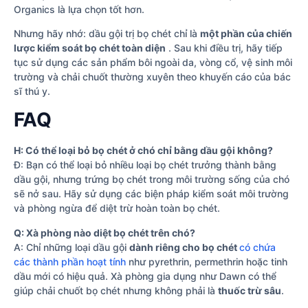
Organics là lựa chọn tốt hơn.
Nhưng hãy nhớ: dầu gội trị bọ chét chỉ là
một phần của chiến
lược kiểm soát bọ chét toàn diện
. Sau khi điều trị, hãy tiếp
tục sử dụng các sản phẩm bôi ngoài da, vòng cổ, vệ sinh môi
trường và chải chuốt thường xuyên theo khuyến cáo của bác
sĩ thú y.
FAQ
H: Có thể loại bỏ bọ chét ở chó chỉ bằng dầu gội không?
Đ: Bạn có thể loại bỏ nhiều loại bọ chét trưởng thành bằng
dầu gội, nhưng trứng bọ chét trong môi trường sống của chó
sẽ nở sau. Hãy sử dụng các biện pháp kiểm soát môi trường
và phòng ngừa để diệt trừ hoàn toàn bọ chét.
Q: Xà phòng nào diệt bọ chét trên chó?
A: Chỉ những loại dầu gội
dành riêng cho bọ chét
có chứa
các thành phần hoạt tính
như pyrethrin, permethrin hoặc tinh
dầu mới có hiệu quả. Xà phòng gia dụng như Dawn có thể
giúp chải chuốt bọ chét nhưng không phải là
thuốc trừ sâu
.