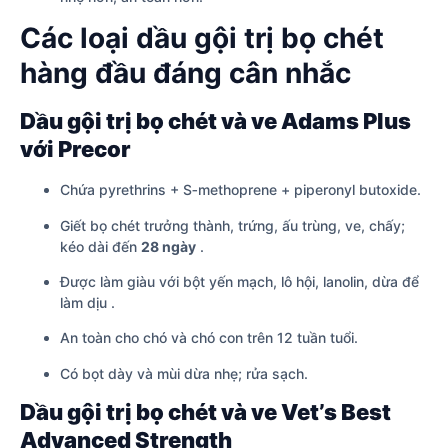
Các loại dầu gội trị bọ chét
hàng đầu đáng cân nhắc
Dầu gội trị bọ chét và ve Adams Plus
với Precor
Chứa pyrethrins + S‑methoprene + piperonyl butoxide.
Giết bọ chét trưởng thành, trứng, ấu trùng, ve, chấy;
kéo dài đến
28 ngày
.
Được làm giàu với bột yến mạch, lô hội, lanolin, dừa để
làm dịu .
An toàn cho chó và chó con trên 12 tuần tuổi.
Có bọt dày và mùi dừa nhẹ; rửa sạch.
Dầu gội trị bọ chét và ve Vet’s Best
Advanced Strength