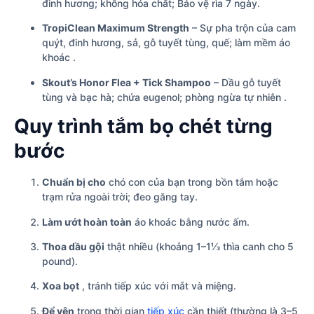
đinh hương; không hóa chất; Bảo vệ rìa 7 ngày.
TropiClean Maximum Strength
– Sự pha trộn của cam
quýt, đinh hương, sả, gỗ tuyết tùng, quế; làm mềm áo
khoác .
Skout’s Honor Flea + Tick Shampoo
– Dầu gỗ tuyết
tùng và bạc hà; chứa eugenol; phòng ngừa tự nhiên .
Quy trình tắm bọ chét từng
bước
Chuẩn bị cho
chó con của bạn trong bồn tắm hoặc
trạm rửa ngoài trời; đeo găng tay.
Làm ướt hoàn toàn
áo khoác bằng nước ấm.
Thoa dầu gội
thật nhiều (khoảng 1–1⅓ thìa canh cho 5
pound).
Xoa bọt
, tránh tiếp xúc với mắt và miệng.
Để yên
trong thời gian
tiếp xúc
cần thiết (thường là 3–5