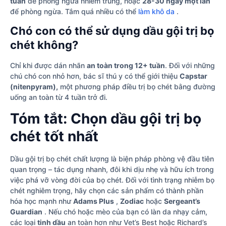
tuần
để phòng ngừa nhiễm trùng, hoặc
28-30 ngày một lần
để phòng ngừa. Tắm quá nhiều có thể
làm khô da
.
Chó con có thể sử dụng dầu gội trị bọ
chét không?
Chỉ khi được dán nhãn
an toàn trong 12+ tuần
. Đối với những
chú chó con nhỏ hơn, bác sĩ thú y có thể giới thiệu
Capstar
(nitenpyram),
một phương pháp điều trị bọ chét bằng đường
uống an toàn từ 4 tuần trở đi.
Tóm tắt: Chọn dầu gội trị bọ
chét tốt nhất
Dầu gội trị bọ chét chất lượng là biện pháp phòng vệ đầu tiên
quan trọng – tác dụng nhanh, đôi khi dịu nhẹ và hữu ích trong
việc phá vỡ vòng đời của bọ chét. Đối với tình trạng nhiễm bọ
chét nghiêm trọng, hãy chọn các sản phẩm có thành phần
hóa học mạnh như
Adams Plus
,
Zodiac
hoặc
Sergeant’s
Guardian
. Nếu chó hoặc mèo của bạn có làn da nhạy cảm,
các loại
tinh dầu
an toàn hơn như Vet’s Best hoặc Richard’s