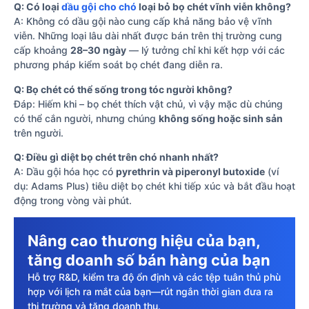
Q: Có loại
dầu gội cho chó
loại bỏ bọ chét vĩnh viễn không?
A: Không có dầu gội nào cung cấp khả năng bảo vệ vĩnh
viễn. Những loại lâu dài nhất được bán trên thị trường cung
cấp khoảng
28–30 ngày
— lý tưởng chỉ khi kết hợp với các
phương pháp kiểm soát bọ chét đang diễn ra.
Q: Bọ chét có thể sống trong tóc người không?
Đáp: Hiếm khi – bọ chét thích vật chủ, vì vậy mặc dù chúng
có thể cắn người, nhưng chúng
không sống hoặc sinh sản
trên người.
Q: Điều gì diệt bọ chét trên chó nhanh nhất?
A: Dầu gội hóa học có
pyrethrin và piperonyl butoxide
(ví
dụ: Adams Plus) tiêu diệt bọ chét khi tiếp xúc và bắt đầu hoạt
động trong vòng vài phút.
Nâng cao thương hiệu của bạn,
tăng doanh số bán hàng của bạn
Hỗ trợ R&D, kiểm tra độ ổn định và các tệp tuân thủ phù
hợp với lịch ra mắt của bạn—rút ngắn thời gian đưa ra
thị trường và tăng doanh thu.