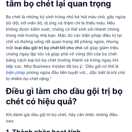
tắm bọ chét lại quan trọng
Bọ chét là những ký sinh trùng nhỏ bé hút máu chó, gây ngứa
dữ dội, nổi mẩn đỏ, dị ứng và thậm chí là thiếu máu. Nếu
không được kiểm soát, chúng có thể sinh sôi nhanh chóng
trong môi trường nhà bạn. Mặc dù các biện pháp điều trị tại
chỗ và đường uống rất quan trọng để phòng ngừa, nhưng
một
loại dầu gội trị bọ chét tốt cho chó
sẽ giúp giảm triệu
chứng ngay lập tức và giúp phá vỡ vòng đời của bọ chét
bằng cách loại bỏ bọ chét trưởng thành và trứng ngay khi
tiếp xúc. Như Business Insider đã lưu ý:
“Dầu gội có thể là
biện pháp
phòng ngừa đầu tiên tuyệt vời… đặc biệt là khi chó
bị nhiễm bọ chét nặng."
Điều gì làm cho dầu gội trị bọ
chét có hiệu quả?
Khi đánh giá dầu gội trị bọ chét, hãy cân nhắc những điều
sau: