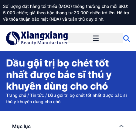
Số lượng đặt hàng tối thiểu (MOQ) thông thường cho mỗi SKU:
5.000 chiếc; giá theo bậc thang từ 20.000 chiếc trở lên. Hỗ trợ
về thỏa thuận bảo mật (NDA) và tuân thủ quy định.
Giới thiệu về Xiangxiangdaily
Dầu gội trị bọ chét tốt
nhất được bác sĩ thú y
khuyên dùng cho chó
Trang chủ
/
Tin tức
/
Dầu gội trị bọ chét tốt nhất được bác sĩ
thú y khuyên dùng cho chó
Mục lục