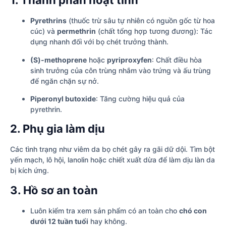
1. Thành phần hoạt tính
Pyrethrins
(thuốc trừ sâu tự nhiên có nguồn gốc từ hoa
cúc) và
permethrin
(chất tổng hợp tương đương): Tác
dụng nhanh đối với bọ chét trưởng thành.
(S)-methoprene
hoặc
pyriproxyfen
: Chất điều hòa
sinh trưởng của côn trùng nhắm vào trứng và ấu trùng
để ngăn chặn sự nở.
Piperonyl butoxide
: Tăng cường hiệu quả của
pyrethrin.
2. Phụ gia làm dịu
Các tình trạng như viêm da bọ chét gây ra gãi dữ dội. Tìm bột
yến mạch, lô hội, lanolin hoặc chiết xuất dừa để làm dịu làn da
bị kích ứng.
3. Hồ sơ an toàn
Luôn kiểm tra xem sản phẩm có an toàn cho
chó con
dưới 12 tuần tuổi
hay không.