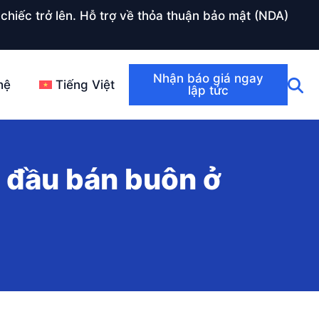
chiếc trở lên. Hỗ trợ về thỏa thuận bảo mật (NDA)
Nhận báo giá ngay
hệ
Tiếng Việt
lập tức
i đầu bán buôn ở