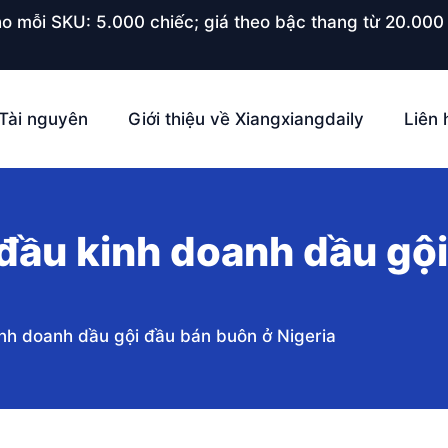
o mỗi SKU: 5.000 chiếc; giá theo bậc thang từ 20.000 
Tài nguyên
Giới thiệu về Xiangxiangdaily
Liên 
 đầu kinh doanh dầu gộ
nh doanh dầu gội đầu bán buôn ở Nigeria