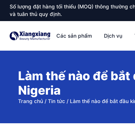
Số lượng đặt hàng tối thiểu (MOQ) thông thường ch
và tuân thủ quy định.
Các sản phẩm
Dịch vụ
Làm thế nào để bắt
Nigeria
Trang chủ
/
Tin tức
/
Làm thế nào để bắt đầu ki