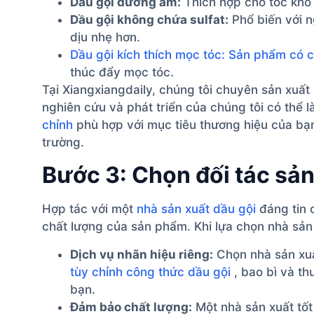
Dầu gội dưỡng ẩm:
Thích hợp cho tóc khô 
Dầu gội không chứa sulfat:
Phổ biến với n
dịu nhẹ hơn.
Dầu gội kích thích mọc tóc: Sản phẩm có c
thúc đẩy mọc tóc.
Tại Xiangxiangdaily, chúng tôi chuyên sản xuất
nghiên cứu và phát triển của chúng tôi có thể 
chỉnh
phù hợp với mục tiêu thương hiệu của bạn
trường.
Bước 3: Chọn đối tác sả
Hợp tác với một
nhà sản xuất dầu gội
đáng tin 
chất lượng của sản phẩm. Khi lựa chọn nhà sản 
Dịch vụ nhãn hiệu riêng:
Chọn nhà sản xuấ
tùy chỉnh công thức dầu gội
, bao bì và t
bạn.
Đảm bảo chất lượng:
Một nhà sản xuất tốt