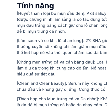
Tính năng
[Huyết thanh loại bỏ mụn đầu đen]: Axit salic
(được chứng minh lâm sàng là có tác dụng tốt
mụn đầu trắng bằng cách giữ cho lỗ chân lông
dễ bị mụn trứng cá nhờn.
[Làm sạch và se khít lỗ chân lông]: 2% BHA gi
thường xuyên sẽ không chỉ làm giảm mụn đầu 
thể kết hợp nó vào thói quen chăm sóc da ban
[Chống mụn trứng cá và cân bằng dầu]: Loại b
làm dịu da trong khi cung cấp độ ẩm. Nó hoạ
hiệu quả sự tiết dầu.
[Clean and Clear Beauty]: Serum này không ch
chứa dầu và không gây dị ứng. Công thức có 
[Thích hợp cho Mụn trứng cá và Da nhờn]: Khôn
là da dễ bị mụn trứng cá hoặc da nhạy cảm. 