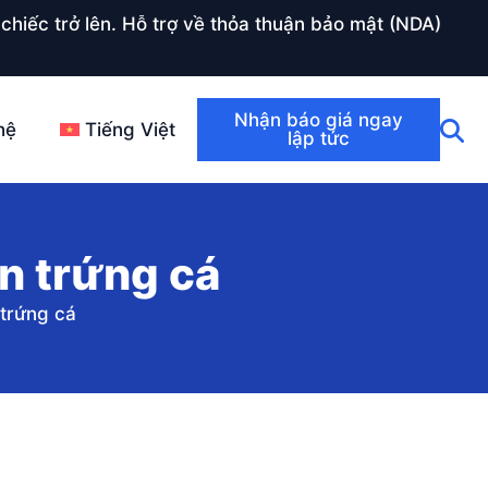
chiếc trở lên. Hỗ trợ về thỏa thuận bảo mật (NDA)
Nhận báo giá ngay
hệ
Tiếng Việt
lập tức
ụn trứng cá
 trứng cá