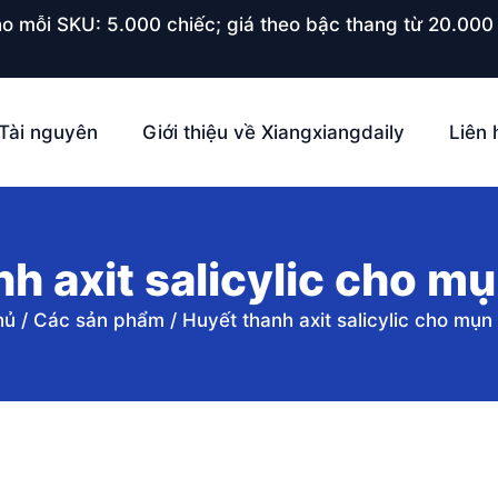
o mỗi SKU: 5.000 chiếc; giá theo bậc thang từ 20.000 
Tài nguyên
Giới thiệu về Xiangxiangdaily
Liên 
h axit salicylic cho m
hủ
/
Các sản phẩm
/
Huyết thanh axit salicylic cho mụn