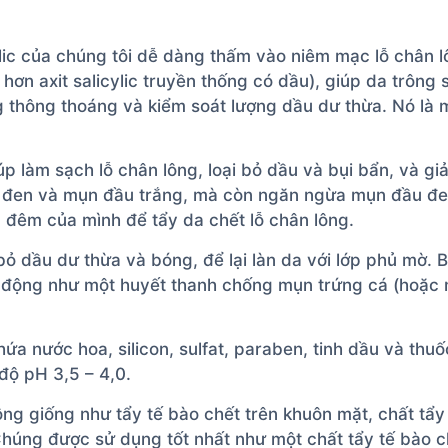
ylic của chúng tôi dễ dàng thấm vào niêm mạc lỗ chân 
 hơn axit salicylic truyền thống có dầu), giúp da trôn
 thông thoáng và kiểm soát lượng dầu dư thừa. Nó là m
úp làm sạch lỗ chân lông, loại bỏ dầu và bụi bẩn, và gi
đen và mụn đầu trắng, mà còn ngăn ngừa mụn đầu đen t
 đêm của mình để tẩy da chết lỗ chân lông.
ỏ dầu dư thừa và bóng, để lại làn da với lớp phủ mờ. 
t động như một huyết thanh chống mụn trứng cá (hoặc
ứa nước hoa, silicon, sulfat, paraben, tinh dầu và th
độ pH 3,5 – 4,0.
g giống như tẩy tế bào chết trên khuôn mặt, chất tẩy 
Chúng được sử dụng tốt nhất như một chất tẩy tế bào 