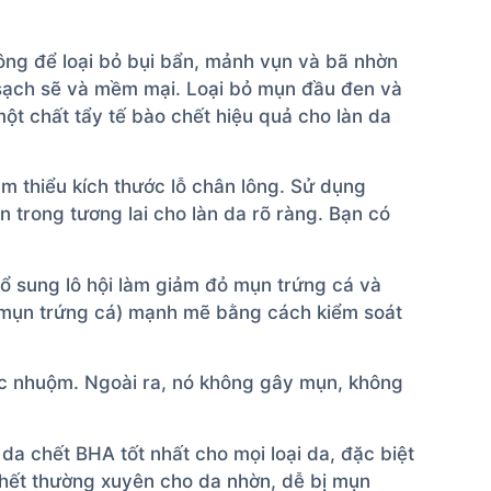
lông để loại bỏ bụi bẩn, mảnh vụn và bã nhờn
g sạch sẽ và mềm mại. Loại bỏ mụn đầu đen và
ột chất tẩy tế bào chết hiệu quả cho làn da
ảm thiểu kích thước lỗ chân lông. Sử dụng
rong tương lai cho làn da rõ ràng. Bạn có
Bổ sung lô hội làm giảm đỏ mụn trứng cá và
 mụn trứng cá) mạnh mẽ bằng cách kiểm soát
uốc nhuộm. Ngoài ra, nó không gây mụn, không
da chết BHA tốt nhất cho mọi loại da, đặc biệt
chết thường xuyên cho da nhờn, dễ bị mụn