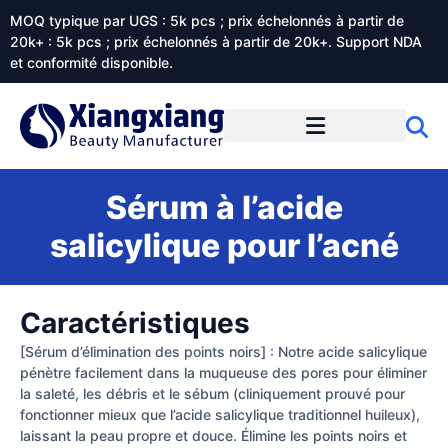
MOQ typique par UGS : 5k pcs ; prix échelonnés à partir de
20k+ : 5k pcs ; prix échelonnés à partir de 20k+. Support NDA
et conformité disponible.
Prestations de service
À propos de Xiangxiangdaily
Sérum à l’acide
salicylique pour l’acné
Caractéristiques
[Sérum d’élimination des points noirs] : Notre acide salicylique
pénètre facilement dans la muqueuse des pores pour éliminer
la saleté, les débris et le sébum (cliniquement prouvé pour
fonctionner mieux que l’acide salicylique traditionnel huileux),
laissant la peau propre et douce. Élimine les points noirs et