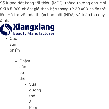
Chuyển
Số lượng đặt hàng tối thiểu (MOQ) thông thường cho mỗi
đến
SKU: 5.000 chiếc; giá theo bậc thang từ 20.000 chiếc trở
nội
lên. Hỗ trợ về thỏa thuận bảo mật (NDA) và tuân thủ quy
dung
định.
Các
sản
phẩm
Chăm
sóc
cơ
thể
Sữa
dưỡng
thể
&
Kem