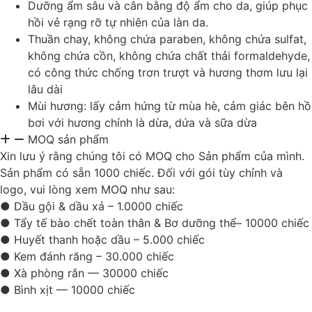
Dưỡng ẩm sâu và cân bằng độ ẩm cho da, giúp phục
hồi vẻ rạng rỡ tự nhiên của làn da.
Thuần chay, không chứa paraben, không chứa sulfat,
không chứa cồn, không chứa chất thải formaldehyde,
có công thức chống trơn trượt và hương thơm lưu lại
lâu dài
Mùi hương: lấy cảm hứng từ mùa hè, cảm giác bên hồ
bơi với hương chính là dừa, dứa và sữa dừa
MOQ sản phẩm
Xin lưu ý rằng chúng tôi có MOQ cho Sản phẩm của mình.
Sản phẩm có sẵn 1000 chiếc. Đối với gói tùy chỉnh và
logo, vui lòng xem MOQ như sau:
● Dầu gội & dầu xả – 1.0000 chiếc
● Tẩy tế bào chết toàn thân & Bơ dưỡng thể– 10000 chiếc
● Huyết thanh hoặc dầu – 5.000 chiếc
● Kem đánh răng – 30.000 chiếc
● Xà phòng rắn — 30000 chiếc
● Bình xịt — 10000 chiếc