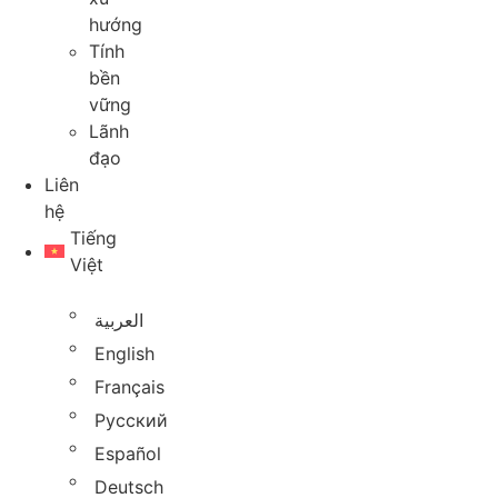
hướng
Tính
bền
vững
Lãnh
đạo
Liên
hệ
Tiếng
Việt
العربية
English
Français
Русский
Español
Deutsch