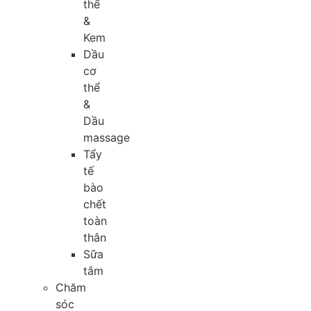
thể
&
Kem
Dầu
cơ
thể
&
Dầu
massage
Tẩy
tế
bào
chết
toàn
thân
Sữa
tắm
Chăm
sóc