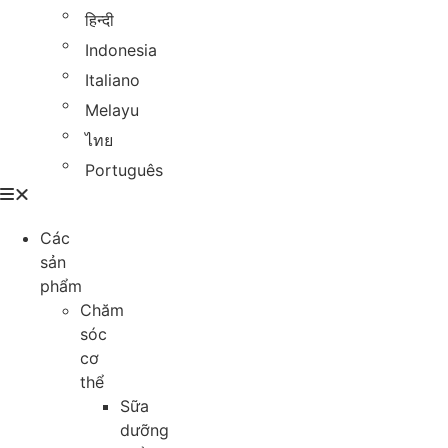
हिन्दी
Indonesia
Italiano
Melayu
ไทย
Português
Các
sản
phẩm
Chăm
sóc
cơ
thể
Sữa
dưỡng