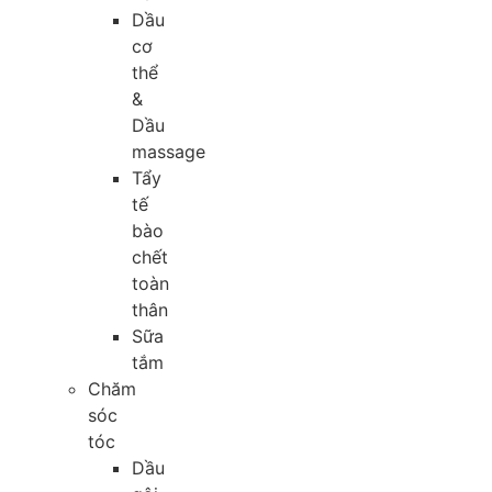
Dầu
cơ
thể
&
Dầu
massage
Tẩy
tế
bào
chết
toàn
thân
Sữa
tắm
Chăm
sóc
tóc
Dầu