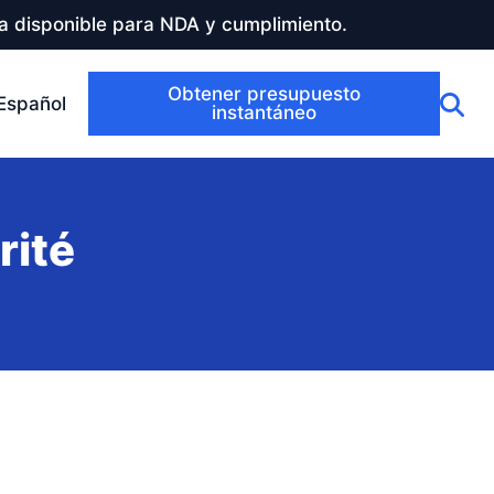
a disponible para NDA y cumplimiento.
Obtener presupuesto
Español
instantáneo
rité