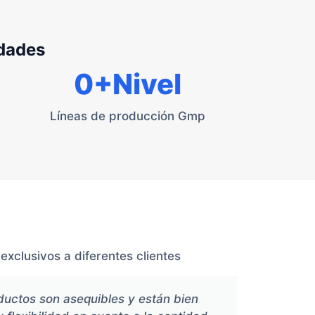
idades
0
+Nivel
Líneas de producción Gmp
xclusivos a diferentes clientes
ductos son asequibles y están bien
Xiang