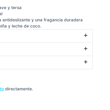
ave y tersa
al
la antideslizante y una fragancia duradera
piña y leche de coco.
to
directamente.