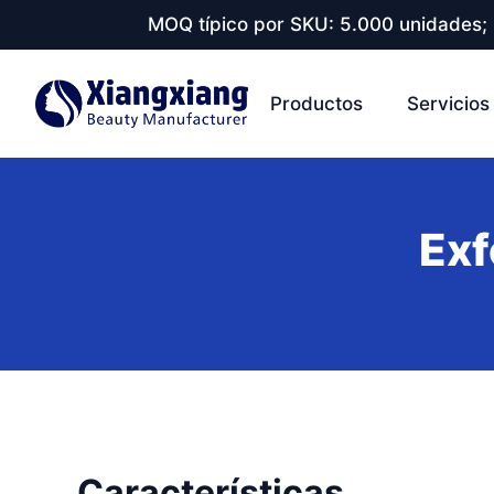
MOQ típico por SKU: 5.000 unidades; 
Productos
Servicios
Exf
Características