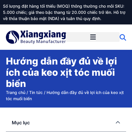
Số lượng đặt hàng tối thiểu (MOQ) thông thường cho mỗi SKU:
5.000 chiếc; giá theo bậc thang từ 20.000 chiếc trở lên. Hỗ trợ
về thỏa thuận bảo mật (NDA) và tuân thủ quy định.
Giới thiệu về Xiangxiangdaily
Hướng dẫn đầy đủ về lợi
ích của keo xịt tóc muối
biển
Trang chủ
/
Tin tức
/
Hướng dẫn đầy đủ về lợi ích của keo xịt
tóc muối biển
Mục lục