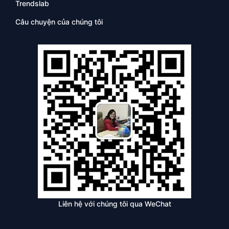
Trendslab
Câu chuyện của chúng tôi
Liên hệ với chúng tôi qua WeChat