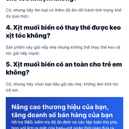
Có, nhưng hãy tìm loại có thêm độ ẩm để tránh tình trạng khô
da quá mức.
4. Xịt muối biển có thay thế được keo
xịt tóc không?
Sản phẩm này giữ nếp nhẹ nhưng không thể thay thế keo xịt
tóc giữ nếp mạnh.
5. Xịt muối biển có an toàn cho trẻ em
không?
Có, nhưng hãy chọn loại dầu gội dịu nhẹ, không làm khô tóc
trẻ em.
Nâng cao thương hiệu của bạn,
tăng doanh số bán hàng của bạn
Hỗ trợ R&D, kiểm tra độ ổn định và các tệp tuân thủ phù
hợp với lịch ra mắt của bạn—rút ngắn thời gian đưa ra