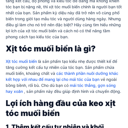
tăng kết cấu, độ phồng và kiểu tóc dễ dàng mà không khiến
tóc bạn bị nặng nề, thì xịt tóc muối biển chính là người bạn tốt
nhất của bạn. Sản phẩm kỳ diệu này đã trở nên vô cùng phổ
biến trong giới tạo mẫu tóc và người dùng hàng ngày. Nhưng
điều gì làm cho nó trở nên đặc biệt? Hãy cùng tìm hiểu những
lợi ích của xịt tóc muối biển và cách nó có thể nâng tầm
phong cách tạo kiểu tóc của bạn.
Xịt tóc muối biển là gì?
Xịt tóc muối biển
là sản phẩm tạo kiểu nhẹ được thiết kế để
tăng cường kết cấu tự nhiên của tóc bạn. Sản phẩm chứa
muối biển, khoáng chất và
các thành phần nuôi dưỡng khác
kết hợp với nhau để mang lại cho mái tóc của bạn
vẻ ngoài
bồng bềnh, rối bù. Cho dù bạn có
mái tóc thẳng, gợn sóng
hay xoăn
, sản phẩm này đều giúp định hình và chuyển động.
Lợi ích hàng đầu của keo xịt
tóc muối biển
1. Thêm kết cấu tự nhiên và khối