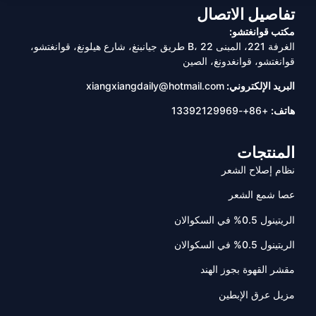
تفاصيل الاتصال
مكتب قوانغتشو:
الغرفة 221، المبنى B، 22 طريق جيانبنغ، شارع هيلونغ، قوانغتشو،
قوانغتشو، قوانغدونغ، الصين
البريد الإلكتروني:
xiangxiangdaily@hotmail.com
هاتف:
+86+-13392129969
المنتجات
نظام إصلاح الشعر
عصا شمع الشعر
الريتينول 0.5% في السكوالان
الريتينول 0.5% في السكوالان
مقشر القهوة بجوز الهند
مزيل عرق الإبطين