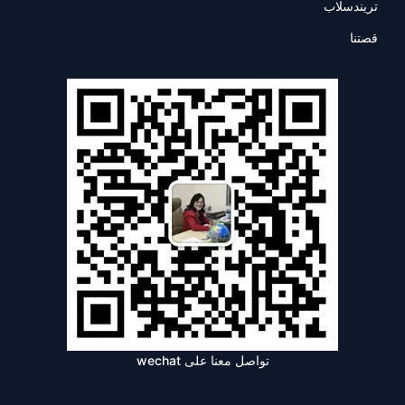
تريندسلاب
قصتنا
تواصل معنا على wechat