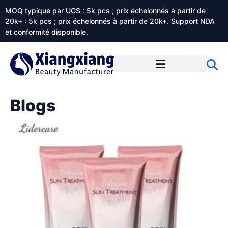
MOQ typique par UGS : 5k pcs ; prix échelonnés à partir de
20k+ : 5k pcs ; prix échelonnés à partir de 20k+. Support NDA
et conformité disponible.
Prestations de service
À propos de Xiangxiangdaily
Blogs