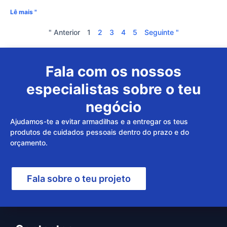
Lê mais "
" Anterior
1
2
3
4
5
Seguinte "
Fala com os nossos
especialistas sobre o teu
negócio
Ajudamos-te a evitar armadilhas e a entregar os teus
produtos de cuidados pessoais dentro do prazo e do
orçamento.
Fala sobre o teu projeto