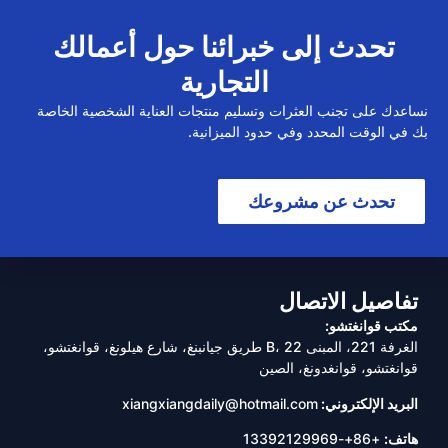
تحدث إلى خبرائنا حول أعمالك
التجارية
نساعدك على تجنب العثرات وتسليم منتجات العناية الشخصية الخاصة
بك في الوقت المحدد وفي حدود الميزانية.
تحدث عن مشروعك
تفاصيل الاتصال
مكتب قوانغتشو:
الغرفة 221، المبنى B، 22 طريق جيانبنغ، شارع هيلونغ، قوانغتشو،
قوانغتشو، قوانغدونغ، الصين
البريد الإلكتروني:
xiangxiangdaily@hotmail.com
هاتف:
+86+-13392129969