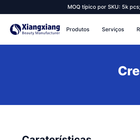
MOQ típico por SKU: 5k pcs
Produtos
Serviços
R
Cre
Caraterísticas