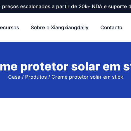
; preços escalonados a partir de 20k+.NDA e suporte d
ecursos
Sobre o Xiangxiangdaily
Contacto
me protetor solar em s
Casa
/
Produtos
/
Creme protetor solar em stick