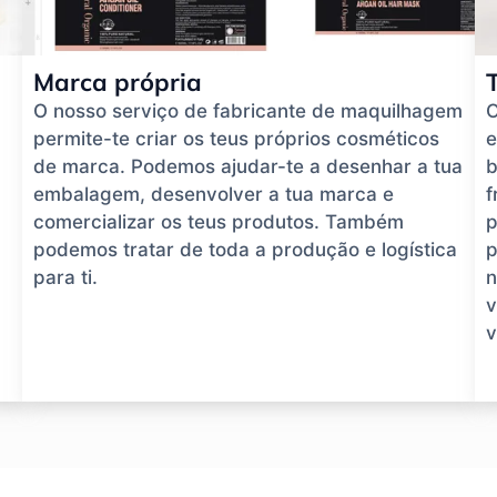
Marca própria
O nosso serviço de fabricante de maquilhagem
O
permite-te criar os teus próprios cosméticos
e
de marca. Podemos ajudar-te a desenhar a tua
b
embalagem, desenvolver a tua marca e
f
comercializar os teus produtos. Também
p
podemos tratar de toda a produção e logística
p
para ti.
n
v
v