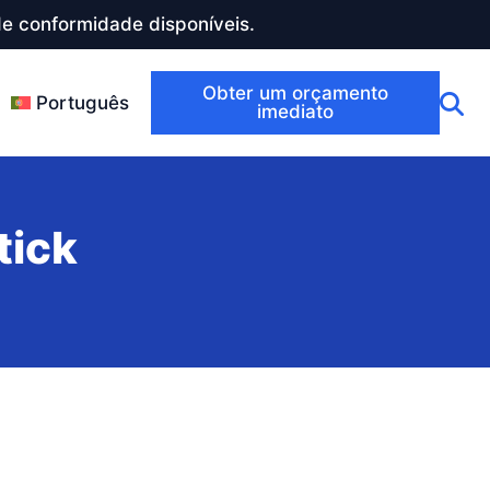
e conformidade disponíveis.
Obter um orçamento
Português
imediato
tick