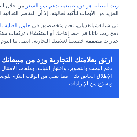
زيت البطانة هو قوة طبيعية تدعم نمو الشعر
من خلال التغ
المزيد من الأبحاث لتأكيد فعاليته، إلا أن العناصر الغذائي
في شيانغشيانغديلي، نحن متخصصون في
حلول العناية ب
دمج زيت باتانا في خط إنتاجك أو استكشاف تركيبات مبت
خيارات مصممة خصيصاً لعلامتك التجارية. اتصل بنا اليوم 
ارتقِ بعلامتك التجارية وزد من مبيعاتك
دعم البحث والتطوير، واختبار الثبات، وملفات الامتثال 
الإطلاق الخاص بك - مما يقلل من الوقت اللازم للوص
ويسرّع من الإيرادات.