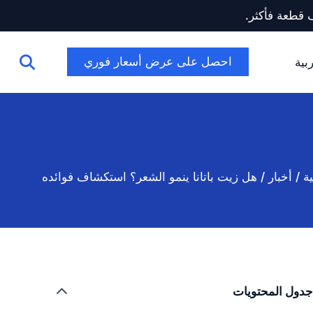
احصل على عرض أسعار فوري
بية
ة
/
أخبار
/
هل زيت باتانا ينمو الشعر؟ استكشاف فوائده
جدول المحتويات