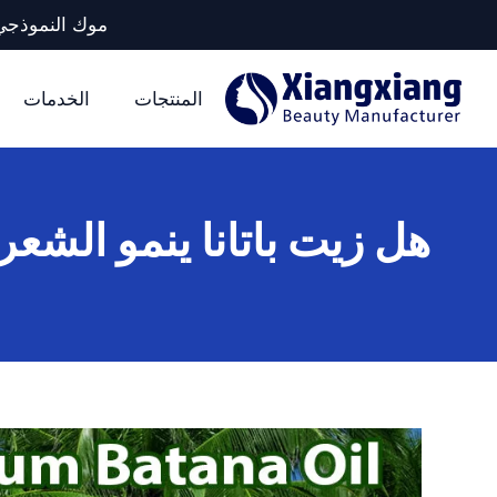
موك النموذجي لكل وحدة تخزين: 5 آلا
المنتجات
الخدمات
هل زيت باتانا ينمو الشع