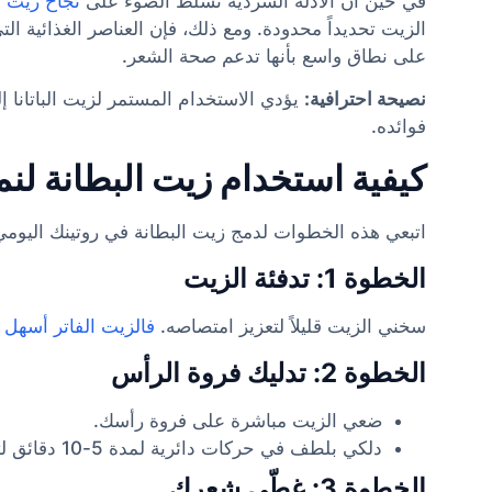
في حين أن الأدلة السردية تسلط الضوء على
نجاح زيت ال
على نطاق واسع بأنها تدعم صحة الشعر.
نصيحة احترافية:
يؤدي الاستخدام المستمر لزيت الباتانا 
فوائده.
كيفية استخدام زيت البطانة لن
اتبعي هذه الخطوات لدمج زيت البطانة في روتينك اليومي
الخطوة 1: تدفئة الزيت
سخني الزيت قليلاً لتعزيز امتصاصه.
فالزيت الفاتر أسهل 
الخطوة 2: تدليك فروة الرأس
ضعي الزيت مباشرة على فروة رأسك.
دلكي بلطف في حركات دائرية لمدة 5-10 دقائق لتنشيط الدورة الدموية.
الخطوة 3: غطّي شعركِ