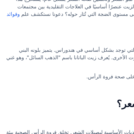
زيت عنصرًا أساسيًا في العلاجات التقليدية بين مجتمعات
لى مستوى الضجة التي تُثار حوله؟ دعونا نستكشف علم
وفوائد
تي توجد بشكل أساسي في هندوراس. يتميز بلونه البني
ت الأخرى. يُعرف زيت الباتانا باسم "الذهب السائل"، وهو غني
لى صحة فروة الرأس.
شعر؟
يات الأساسية لبصيلات الشعر. تخلق فروة الرأس الصحية بيئة