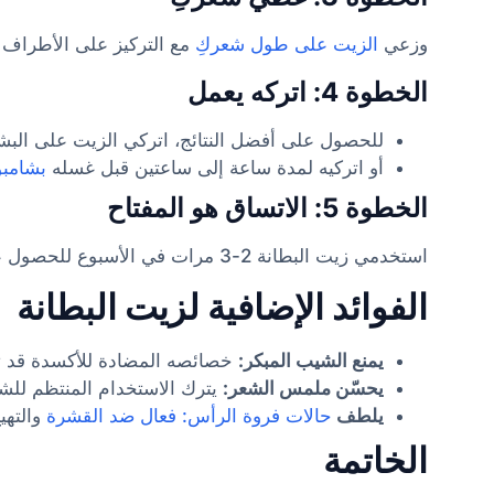
وزعي
الزيت على طول شعركِ
مع التركيز على الأطراف 
الخطوة 4: اتركه يعمل
للحصول على أفضل النتائج، اتركي الزيت على البش
أو اتركيه لمدة ساعة إلى ساعتين قبل غسله
بشامبو
الخطوة 5: الاتساق هو المفتاح
استخدمي زيت البطانة 2-3 مرات في الأسبوع للحصول على نتائج ملحوظة مع مرور الوقت.
الفوائد الإضافية لزيت البطانة
يمنع الشيب المبكر:
خصائصه المضادة للأكسدة قد 
يحسّن ملمس الشعر:
يترك الاستخدام المنتظم للشع
يلطف
حالات فروة الرأس: فعال ضد القشرة
والتهي
الخاتمة