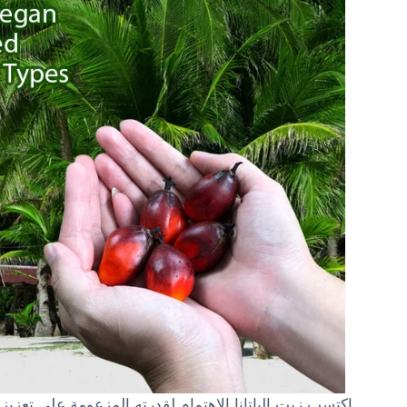
اكتسب زيت الباتانا الاهتمام لقدرته المزعومة على تعز