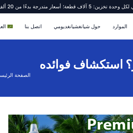
ف قطعة؛ أسعار متدرجة بدءًا من 20 ألف قطعة فأكثر.
الموارد
حول شيانغشيانغديومي
اتصل بنا
العر
ر؟ استكشاف فوائده
الصفحة الرئيسي