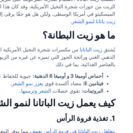
الزيت من جوزات شجرة النخيل الأمريكية، وقد كان هذا ال
الميسكيتو في أمريكا الوسطى. ولكن هل هو حقًا يرقى إ
زيت باتانا لنمو الشعر
.
ما هو زيت البطانة؟
يُشتق
زيت الباتانا
من مكسرات شجرة النخيل الأمريكية ال
الذهبي الغني ورائحة الجوز التي تميزه عن غيره من الزيو
بالعناصر الغذائية، بما في ذلك
أحماض أوميغا 3 و أوميغا 6 الدهنية:
حيوية للحفاظ ع
فيتامين E:
مضاد أكسدة قوي
يعزز نمو الشعر
.
البروتينات:
تقوي خصلات
الشعر وترممها
.
كيف يعمل زيت الباتانا لنمو ال
1.
تغذية فروة الرأس
يتغلغل زيت الباتانا في فروة الرأس بعمق،
مما يوفر المغذ