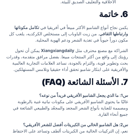
الأخلاقية والتغليف الصديق للبيئة.
6. خاتمة
يكمن نجاح أنواع الشامبو الأكثر مبيعاً في أفريقيا في
تكامل مكوناتها
وارتباطها الثقافي
. من زيت الباوباب إلى مستخلص الكركديه، يلعب كل
مكون دوراً حيوياً في تغذية الشعر ودعم الهوية المحلية.
الشراكة مع مصنع محترف مثل
Xiangxiangdaily
يمكن أن تحول
رؤيتك إلى واقع من أكثر المنتجات مبيعا. بفضل مرافق متقدمة، وقدرات
بحث وتطوير قوية، والتزام بالجودة، نساعد العلامات التجارية العالمية
والأفريقية على ابتكار شامبو تحقق أداء حقيقيا وتلامس المستهلكين.
7. الأسئلة الشائعة (FAQ)
س1: ما الذي يجعل الشامبو الأفريقي فريداً من نوعه؟
غالبًا ما يحتوي الشامبو الأفريقي على مكونات نباتية غنية بالرطوبة
ومصممة للعناية بأنواع الشعر المجعد والمجعّد والطبيعي الشائعة في
جميع أنحاء القارة.
س2: هل الشامبو الخالي من الكبريتات أفضل للشعر الأفريقي؟
نعم، إن التركيبات الخالية من الكبريتات ألطف وتساعد على الاحتفاظ