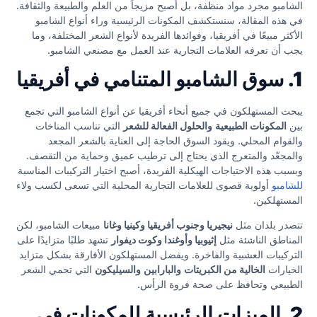
الشامبو مجرد مواد منظفة، بل أصبح مزيجاً من العلم والطبيعة والثقافة.
في هذه المقالة، سنستكشف المكونات الرئيسية وراء أنواع الشامبو
الأكثر مبيعًا في أفريقيا، وفوائدها الفريدة لأنواع الشعر المختلفة، وما
يجب أن تعرفه العلامات التجارية عند العمل مع مصنعي الشامبو.
1. سوق الشامبو المتنامي في أفريقيا
يبحث المستهلكون في جميع أنحاء أفريقيا عن أنواع الشامبو التي تجمع
بين
المكونات الطبيعية
والحلول الفعالة للشعر
التي تناسب المناخات
والقوام المحلي. ويقود السوق الحاجة إلى العناية بالشعر المجعد
والمجعّد والمتعرج الذي يحتاج إلى ترطيب عميق وحماية من التقصف.
وبسبب هذه الاحتياجات الهيكلية الفريدة، أصبح اختيار التركيبات المناسبة
للشامبو
أولوية قصوى للعلامات التجارية المحلية التي تسعى لكسب ولاء
المستهلكين.
تتصدر بلدان مثل
نيجيريا وجنوب أفريقيا وكينيا وغانا
مبيعات الشامبو، لكن
المناطق الناشئة مثل
إثيوبيا وأوغندا وكوت ديفوار
تشهد طلبًا متزايدًا على
التركيبات العشبية والفاخرة. ويفضل المستهلكون الأفارقة بشكل متزايد
الخيارات
الخالية من الكبريتات
والبارابين
والسيليكون
التي تحمي الشعر
الطبيعي وتحافظ على صحة فروة الرأس.
2. الميزات الرئيسية للمكونات في