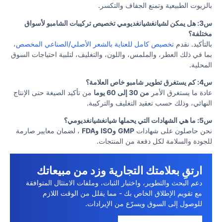
بالزيوت الطبيعية وتمنع الجفاف والتكسر.
س3: هل يمكن لشيانغشيانغديومي تخصيص تركيبات الشامبو لأسواق
مختلفة؟
بالتأكيد. نقدم
تخصيص كامل للعناية بالشعر الأصلي/الصناعي المخصص
،
بما في ذلك العطر، والملمس، واللون، والتغليف، لتلبية احتياجات السوق
المحلية.
س4: كم يستغرق تطوير شامبو خاص العلامة؟
عادة ما يستغرق الأمر
من 30 إلى 60 يوما
من تأكيد الصيغة حتى الإنتاج
النهائي، وذلك حسب تعقيد التغليف والتركيبة.
س5: ما هي الشهادات التي يحملها شيانغشيانغديومي؟
نحن حاصلون على شهادات
GMP
وISO
وFDA
، لضمان معايير صارمة
للجودة والسلامة لكل دفعة من المنتجات.
ارتقِ بعلامتك التجارية وزد من مبيعاتك
دعم البحث والتطوير، واختبار الثبات، وملفات الامتثال المتوافقة
مع تقويم الإطلاق الخاص بك - مما يقلل من الوقت اللازم
للوصول إلى السوق ويسرّع من الإيرادات.