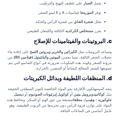
يعمل
الصبار
على تلطيف التهيج والترطيب.
توفر
المورينجا
فيتامينات A و E لنمو الشعر.
تقلل
شجرة الشاي
من قشرة الرأس والحكة.
يعزز
مستخلص الكركديه
الكثافة واللمعان الطبيعي.
c. البروتينات والفيتامينات للإصلاح
وتساعد البروتينات مثل
الكيراتين والحرير وبروتين القمح
على إعادة بناء
خصلات الشعر التالفة، بينما يحسن
البيوتين والبانثينول (فيتامين B5)
من
مرونة الشعر وقوته. هذه المكونات ضرورية في أنواع الشامبو التي يتم
تسويقها للشعر المعالج كيميائياً أو المتضرر بالحرارة.
d. المنظفات اللطيفة وبدائل الكبريتات
يتجه المستهلكون الأفارقة نحو المواد الخافضة للتوتر السطحي الخفيفة
مثل
كوكاميدوبروبيل بيتين
أو
كوكويل إيزثيونات الصوديوم
أو
ديسيل
جلوكوزيد - وهي
مواد
منظفات
مشتقة من جوز الهند أو السكر. وتحافظ هذه
المواد على توازن فروة الرأس دون تجريدها من الزيوت الطبيعية، وهو
عامل أساسي في المناخات الجافة.