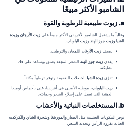
الشامبو الأكثر مبيعًا
a. زيوت طبيعية للرطوبة والقوة
وغالباً ما يشتمل الشامبو الأفريقي الأكثر مبيعاً على
زيت الأرجان وزبدة
الشيا وزيت جوز الهند وزيت الباوباب
.
يضيف
زيت الأرغان
اللمعان والترطيب.
يغذي
زيت جوز الهند
الشعر المجعد بعمق ويساعد على فك
تشابكه.
تقوّي
زبدة الشيا
الخصلات الضعيفة وتوفر ترطيباً مكثفاً.
زيت الباوباب،
موطنه الأصلي في أفريقيا، غني بأحماض أوميغا
الدهنية التي تعمل على إصلاح الشعر وحمايته.
b. المستخلصات النباتية والأعشاب
توفر المكونات العشبية مثل
الصبار والمورينغا وشجرة الشاي والكركديه
العناية بفروة الرأس وتجديد الشعر.