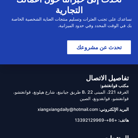
التجارية
نساعدك على تجنب العثرات وتسليم منتجات العناية الشخصية الخاصة
بك في الوقت المحدد وفي حدود الميزانية.
تحدث عن مشروعك
تفاصيل الاتصال
مكتب قوانغتشو:
الغرفة 221، المبنى B، 22 طريق جيانبنغ، شارع هيلونغ، قوانغتشو،
قوانغتشو، قوانغدونغ، الصين
البريد الإلكتروني:
xiangxiangdaily@hotmail.com
هاتف:
+86+-13392129969