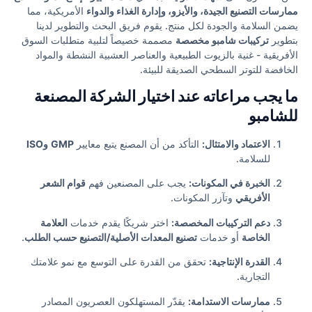
ممارسات التصنيع الجيدة، والأيزو، وإدارة الغذاء والدواء
الأمريكية، مما
يضمن السلامة والجودة لكل منتج. يقوم فريق البحث والتطوير لدينا
بتطوير
تركيبات شامبو مخصصة
مصممة خصيصاً لتلبية متطلبات السوق
الأفريقية - غنية بالزيوت الطبيعية والعناصر العشبية النشطة والمواد
الخافضة للتوتر السطحي الصديقة للبيئة.
ما يجب مراعاته عند اختيار الشركة المصنعة
للشامبو
الاعتماد والامتثال:
التأكد من أن المصنع يتبع معايير
GMP
وISO
للسلامة.
الخبرة في المكونات:
يجب على المصنعين فهم
قوام الشعر
الأفريقي
وتآزر المكونات.
دعم التركيبات المخصصة:
اختر شريكًا يقدم خدمات
العلامة
الخاصة
أو خدمات
تصنيع المعدات الأصلية/التصنيع حسب الطلب
.
القدرة الإنتاجية:
تحقق من القدرة على التوسع مع نمو علامتك
التجارية.
ممارسات الاستدامة:
يقدّر المستهلكون العصريون المصادر