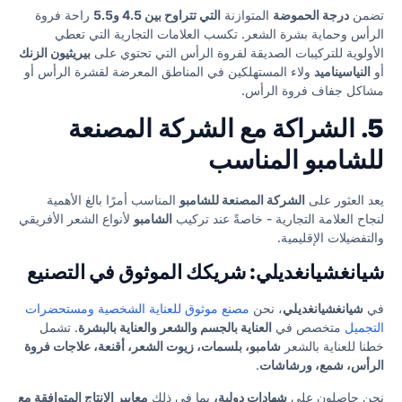
تضمن
درجة الحموضة
المتوازنة
التي تتراوح بين 4.5 و5.5
راحة فروة
الرأس وحماية بشرة الشعر. تكسب العلامات التجارية التي تعطي
الأولوية للتركيبات الصديقة لفروة الرأس التي تحتوي على
بيريثيون الزنك
أو
النياسيناميد
ولاء المستهلكين في المناطق المعرضة لقشرة الرأس أو
مشاكل جفاف فروة الرأس.
5. الشراكة مع الشركة المصنعة
للشامبو المناسب
يعد العثور على
الشركة المصنعة للشامبو
المناسب أمرًا بالغ الأهمية
لنجاح العلامة التجارية - خاصةً عند تركيب
الشامبو
لأنواع الشعر الأفريقي
والتفضيلات الإقليمية.
شيانغشيانغديلي: شريكك الموثوق في التصنيع
في
شيانغشيانغديلي
، نحن
مصنع موثوق للعناية الشخصية ومستحضرات
التجميل
متخصص في
العناية بالجسم والشعر والعناية بالبشرة
. تشمل
خطنا للعناية بالشعر
شامبو، بلسمات، زيوت الشعر، أقنعة، علاجات فروة
الرأس، شمع، ورشاشات
.
نحن حاصلون على
شهادات دولية،
بما في ذلك
معايير الإنتاج المتوافقة مع