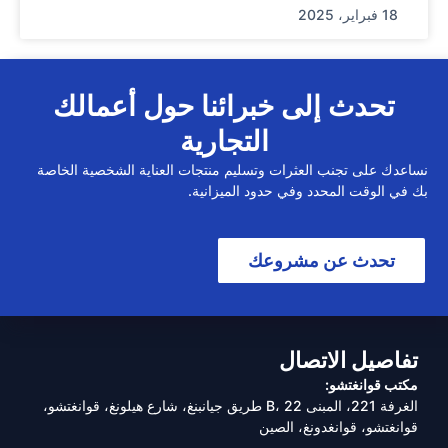
18 فبراير، 2025
تحدث إلى خبرائنا حول أعمالك
التجارية
نساعدك على تجنب العثرات وتسليم منتجات العناية الشخصية الخاصة
بك في الوقت المحدد وفي حدود الميزانية.
تحدث عن مشروعك
تفاصيل الاتصال
مكتب قوانغتشو:
الغرفة 221، المبنى B، 22 طريق جيانبنغ، شارع هيلونغ، قوانغتشو،
قوانغتشو، قوانغدونغ، الصين