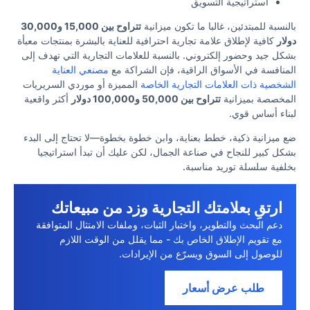
استراتيجية التسويق
بالنسبة للمبتدئين، غالبا ما تكون ميزانية
تتراوح بين 15,000 و30,000
دولار
كافية لإطلاق علامة تجارية احترافية للعناية بالبشرة بمنتجات معبأة
بشكل جيد وحضور إلكتروني. بالنسبة للعلامات التجارية التي تهدف إلى
المنافسة في الأسواق الراقية، فإن الشراكة مع
مصنعي العناية
الشخصية ذات العلامات التجارية الخاصة
المميزة أو موردي السريريات
المخصصة بميزانية
تتراوح بين 50,000 و100,000 دولار
أكثر واقعية
لبناء أساس قوي.
ضع ميزانية ذكية، خطط بعناية، وابن خطوة بخطوة—لا تحتاج إلى البدء
بشكل كبير للنجاح في صناعة الجمال، لكن عليك أن تبدأ استراتيجيا
بخلفية سلسلة توريد مناسبة.
ارتقِ بعلامتك التجارية وزد من مبيعاتك
دعم البحث والتطوير، واختبار الثبات، وملفات الامتثال المتوافقة
مع تقويم الإطلاق الخاص بك - مما يقلل من الوقت اللازم
للوصول إلى السوق ويسرّع من الإيرادات.
طلب عرض أسعار