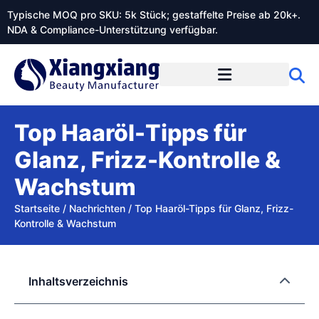
Typische MOQ pro SKU: 5k Stück; gestaffelte Preise ab 20k+.
NDA & Compliance-Unterstützung verfügbar.
Top Haaröl-Tipps für
Glanz, Frizz-Kontrolle &
Wachstum
Startseite
/
Nachrichten
/
Top Haaröl-Tipps für Glanz, Frizz-
Kontrolle & Wachstum
Inhaltsverzeichnis