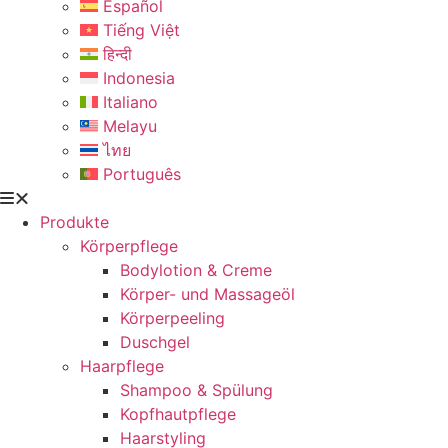
Español
Tiếng Việt
हिन्दी
Indonesia
Italiano
Melayu
ไทย
Português
Produkte
Körperpflege
Bodylotion & Creme
Körper- und Massageöl
Körperpeeling
Duschgel
Haarpflege
Shampoo & Spülung
Kopfhautpflege
Haarstyling