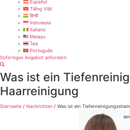
Español
Tiếng Việt
हिन्दी
Indonesia
Italiano
Melayu
ไทย
Português
Sofortiges Angebot anfordern
Was ist ein Tiefenrein
Haarreinigung
Startseite
/
Nachrichten
/
Was ist ein Tiefenreinigungssham