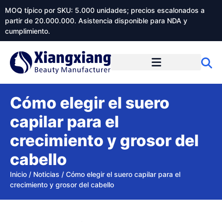
MOQ típico por SKU: 5.000 unidades; precios escalonados a
partir de 20.000.000. Asistencia disponible para NDA y
cumplimiento.
Cómo elegir el suero
capilar para el
crecimiento y grosor del
cabello
Inicio
/
Noticias
/
Cómo elegir el suero capilar para el
crecimiento y grosor del cabello