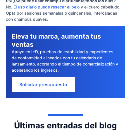
P5: ¿Se puede usar champú clarificante todos los días?
No.
El uso diario puede resecar el pelo
y el cuero cabelludo.
Opta por sesiones semanales o quincenales, intercaladas
con champús suaves.
Eleva tu marca, aumenta tus
ventas
Apoyo en I+D, pruebas de estabilidad y expedientes
de conformidad alineados con tu calendario de
lanzamiento, acortando el tiempo de comercialización y
acelerando los ingresos.
Solicitar presupuesto
Últimas entradas del blog