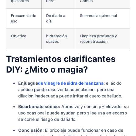
quelantes
Raro
Común
Frecuencia de
De diario a
Semanal a quincenal
uso
día
Objetivo
hidratación
Limpieza profunda y
suaves
reconstrucción
Tratamientos clarificantes
DIY: ¿Mito o magia?
Enjuague
de vinagre de sidra de manzana
:
el ácido
acético puede disolver la acumulación, pero una
dilución inadecuada puede irritar el cuero cabelludo.
Bicarbonato sódico:
Abrasivo y con un pH elevado; su
uso ocasional puede ayudar, pero si se usa en exceso
se corre el riesgo de dañarlo.
Conclusión:
El bricolaje puede funcionar en caso de