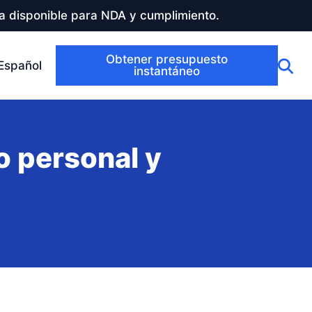
a disponible para NDA y cumplimiento.
Obtener presupuesto
Español
instantáneo
o personal y