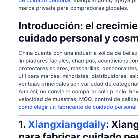
de cuidado personal
, Xiangxiangdaily apoya pr
marca privada para compradores globales.
Introducción: el crecimie
cuidado personal y cosm
China cuenta con una industria sólida de bell
limpiadores faciales, champús, acondicionadore
protectores solares, mascarillas, desodorantes
útil para marcas, minoristas, distribuidores, s
ventajas principales son variedad de categoría
Aun así, no conviene comparar solo precio. Rev
velocidad de muestras, MOQ, control de calida
cómo elegir un fabricante de cuidado personal
1.
Xiangxiangdaily
: Xian
para fabricar cuidado p