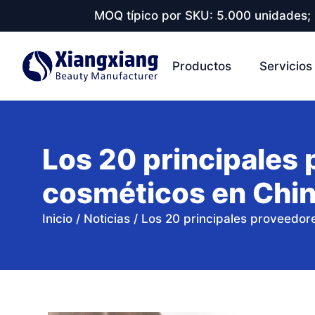
MOQ típico por SKU: 5.000 unidades; 
Productos
Servicios
Los 20 principales
cosméticos en Chi
Inicio
/
Noticias
/
Los 20 principales proveedor