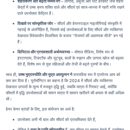
शहरीकरण और बढ़ता मध्यम वर्ग
– लागोस, अबुजा और पोर्ट हरकोर्ट जैसे शहरी
केंद्रों में उच्च क्रय शक्ति वाले और सौंदर्य एवं साज-सज्जा में गहरी रुचि रखने
वाले उपभोक्ता केंद्रित हैं।
दिखावे पर सांस्कृतिक जोर
– सौंदर्य और हेयरस्टाइल नाइजीरियाई संस्कृति में
गहराई से अंतर्निहित हैं, जिससे कई उपभोक्ताओं के लिए सौंदर्य और व्यक्तिगत
देखभाल विवेकाधीन विलासिता के बजाय “रोजमर्रा की आवश्यक चीजें” बन गई
हैं।
डिजिटल और प्रभावशाली अर्थव्यवस्था
– सोशल मीडिया, विशेष रूप से
इंस्टाग्राम, टिकटॉक और यूट्यूब, बालों के रुझान और उत्पाद खोज को बढ़ावा
देते हैं, विशेष रूप से युवा महिलाओं और तेजी से बढ़ते पुरुषों के बीच।
साथ ही,
उच्च मुद्रास्फीति और मुद्रा अवमूल्यन ने
वास्तविक रूप में प्रयोज्य आय को
कम कर दिया है। यूरोमॉनिटर का कहना है कि 2024 में सौंदर्य और व्यक्तिगत
देखभाल उत्पादों के मूल्य में मजबूत वृद्धि हुई, जबकि मात्रा में गिरावट आई, क्योंकि
कीमतों में वृद्धि उपभोक्ताओं की समान मात्रा में सामान खरीदने की क्षमता से कहीं अधिक
थी।
हेयर केयर ब्रांडों के लिए, इस संयोजन का अर्थ है:
उपभोक्ता अभी भी बाल और सौंदर्य को प्राथमिकता देते हैं,
लेकिन वे
मूल्य के प्रति संवेदनशील
हैं, कम कीमत पर सामान बेचते हैं, प्रमोशन