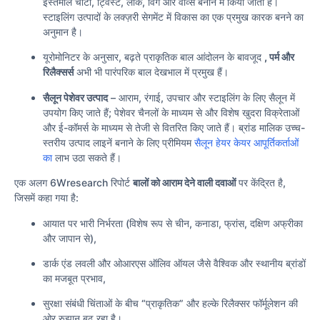
इस्तेमाल चोटी, ट्विस्ट, लॉक, विग और वीव्स बनाने में किया जाता है।
स्टाइलिंग उत्पादों के लक्ज़री सेगमेंट में विकास का एक प्रमुख कारक बनने का
अनुमान है।
यूरोमोनिटर के अनुसार, बढ़ते प्राकृतिक बाल आंदोलन के बावजूद
, पर्म और
रिलैक्सर्स
अभी भी पारंपरिक बाल देखभाल में प्रमुख हैं।
सैलून पेशेवर उत्पाद
– आराम, रंगाई, उपचार और स्टाइलिंग के लिए सैलून में
उपयोग किए जाते हैं; पेशेवर चैनलों के माध्यम से और विशेष खुदरा विक्रेताओं
और ई-कॉमर्स के माध्यम से तेजी से वितरित किए जाते हैं। ब्रांड मालिक उच्च-
स्तरीय उत्पाद लाइनें बनाने के लिए प्रीमियम
सैलून हेयर केयर आपूर्तिकर्ताओं
का
लाभ उठा सकते हैं।
एक अलग 6Wresearch रिपोर्ट
बालों को आराम देने वाली दवाओं
पर केंद्रित है,
जिसमें कहा गया है:
आयात पर भारी निर्भरता (विशेष रूप से चीन, कनाडा, फ्रांस, दक्षिण अफ्रीका
और जापान से),
डार्क एंड लवली और ओआरएस ऑलिव ऑयल जैसे वैश्विक और स्थानीय ब्रांडों
का मजबूत प्रभाव,
सुरक्षा संबंधी चिंताओं के बीच “प्राकृतिक” और हल्के रिलैक्सर फॉर्मूलेशन की
ओर रुझान बढ़ रहा है।