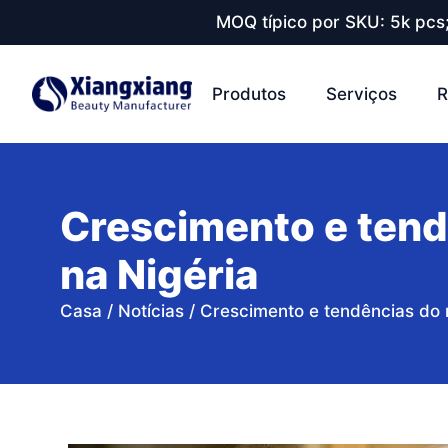
MOQ típico por SKU: 5k pcs
Produtos
Serviços
R
Crescimento e tend
na Nigéria
Casa
/
Notícias
/
Crescimento e tendências do 