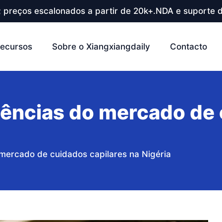
; preços escalonados a partir de 20k+.NDA e suporte d
ecursos
Sobre o Xiangxiangdaily
Contacto
ências do mercado de 
mercado de cuidados capilares na Nigéria