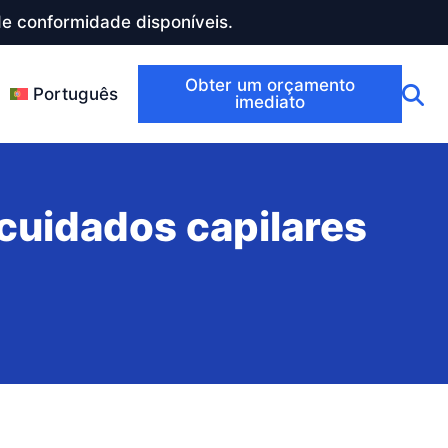
e conformidade disponíveis.
Obter um orçamento
Português
imediato
cuidados capilares