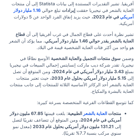
أفريقيا. تشير التقديرات المستندة إلى بيانات Statista إلى أن منتجات
العناية بالشعر في نيجيريا حققت
إيرادات
تبلغ حوالي
1.16 مليار دولار
أمريكي
في عام 2023،
حيث يزيد إنفاق الفرد الواحد عن 5 دولارات
أمريكية.
تشير نظرة أحدث على قطاع الجمال في غرب أفريقيا إلى أن
قطاع
العناية بالشعر يقدر حوالي 1.46 مليار دولار أمريكي
، مما يؤكد أن الشعر
هو واحد من أكثر فئات العناية الشخصية قيمة في البلاد.
وضمن
سوق منتجات التجميل والعناية الشخصية
الأوسع نطاقًا في
نيجيريا، تقدر شركة ديب ماركت إنسايتس إجمالي المبيعات في نيجيريا
بمبلغ
3.43 مليار دولار أمريكي في عام 2024،
ومن المتوقع أن تصل
إلى
5.15 مليار دولار أمريكي بحلول عام 2033،
حيث تعتبر منتجات
العناية بالشعر أحد الركائز الأساسية الثلاثة للمنتجات إلى جانب منتجات
العناية بالبشرة والمكياج.
كما تتوسع القطاعات الفرعية المتخصصة بسرعة كبيرة:
منتجات
العناية بالشعر
الطبيعية
: بلغت قيمتها
67.85 مليون دولار
أمريكي في عام 2024،
ومن المتوقع أن تتضاعف تقريبًا لتصل
إلى
131.21 مليون دولار أمريكي بحلول عام 2033
(معدل نمو
سنوي مركب بنسبة 7.7% تقريبًا).