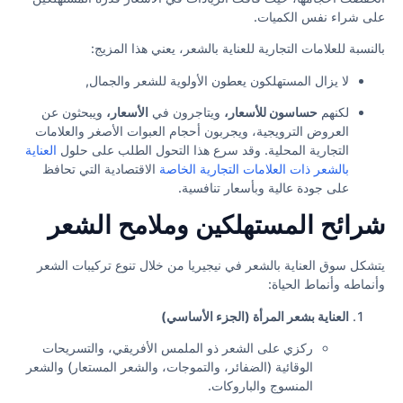
على شراء نفس الكميات.
بالنسبة للعلامات التجارية للعناية بالشعر، يعني هذا المزيج:
لا يزال المستهلكون يعطون الأولوية للشعر والجمال,
لكنهم
حساسون للأسعار،
ويتاجرون في
الأسعار،
ويبحثون عن
العروض الترويجية، ويجربون أحجام العبوات الأصغر والعلامات
التجارية المحلية. وقد سرع هذا التحول الطلب على حلول
العناية
بالشعر ذات العلامات التجارية الخاصة
الاقتصادية التي تحافظ
على جودة عالية وبأسعار تنافسية.
شرائح المستهلكين وملامح الشعر
يتشكل سوق العناية بالشعر في نيجيريا من خلال تنوع تركيبات الشعر
وأنماطه وأنماط الحياة:
العناية بشعر المرأة (الجزء الأساسي)
ركزي على الشعر ذو الملمس الأفريقي، والتسريحات
الوقائية (الضفائر، والتموجات، والشعر المستعار) والشعر
المنسوج والباروكات.