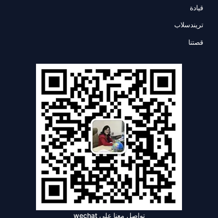
قيادة
تريندسلاب
قصتنا
تواصل معنا على wechat