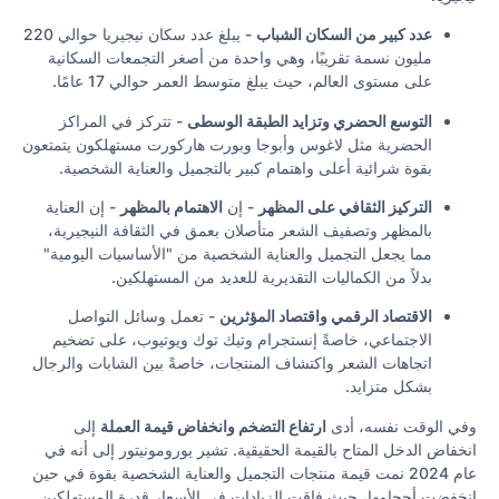
عدد كبير من السكان الشباب
- يبلغ عدد سكان نيجيريا حوالي 220
مليون نسمة تقريبًا، وهي واحدة من أصغر التجمعات السكانية
على مستوى العالم، حيث يبلغ متوسط العمر حوالي 17 عامًا.
التوسع الحضري وتزايد الطبقة الوسطى
- تتركز في المراكز
الحضرية مثل لاغوس وأبوجا وبورت هاركورت مستهلكون يتمتعون
بقوة شرائية أعلى واهتمام كبير بالتجميل والعناية الشخصية.
التركيز الثقافي على المظهر
- إن
الاهتمام بالمظهر
- إن العناية
بالمظهر وتصفيف الشعر متأصلان بعمق في الثقافة النيجيرية،
مما يجعل التجميل والعناية الشخصية من "الأساسيات اليومية"
بدلاً من الكماليات التقديرية للعديد من المستهلكين.
الاقتصاد الرقمي واقتصاد المؤثرين
- تعمل وسائل التواصل
الاجتماعي، خاصةً إنستجرام وتيك توك ويوتيوب، على تضخيم
اتجاهات الشعر واكتشاف المنتجات، خاصةً بين الشابات والرجال
بشكل متزايد.
وفي الوقت نفسه، أدى
ارتفاع التضخم وانخفاض قيمة العملة
إلى
انخفاض الدخل المتاح بالقيمة الحقيقية. تشير يورومونيتور إلى أنه في
عام 2024 نمت قيمة منتجات التجميل والعناية الشخصية بقوة في حين
انخفضت أحجامها، حيث فاقت الزيادات في الأسعار قدرة المستهلكين