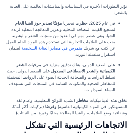
تؤثر التطورات الأخيرة في السياسات والمناقشات العالمية على العناية
بالشعر:
في عام 2025،
حظرت
نيجيريا
مؤقتًا تصدير جوز الشيا الخام
لتشجيع القيمة المضافة المحلية وتعزيز المعالجة المحلية لزبدة
الشيا، وهي عنصر مهم في العديد من منتجات الشعر والبشرة.
يجب على العلامات التجارية التي تستخدم هذه المواد الخام العمل
عن كثب مع شريك
متمرس في مصادر العناية الشخصية
لضمان
استقرار سلسلة التوريد.
على الصعيد الدولي، هناك تدقيق متزايد في
مرخيات الشعر
الكيميائية
والشعر الاصطناعي المجدول
على الصعيد الدولي، حيث
تسلط الدراسات والصحافة الحديثة الضوء على الروابط المحتملة
للمخاطر الصحية والمكونات السامة في المنتجات التي تستهدف
النساء السوداوات.
تخلق هذه الديناميكيات
مخاطر
(تشديد اللوائح التنظيمية، وعدم ثقة
المستهلكين في المواد الكيميائية القاسية)
وفرصًا
(تركيبات أكثر أمانًا،
وشفافية وضع العلامات، والشيا المعالجة محليًا وغيرها من النباتات).
الاتجاهات الرئيسية التي تشكل