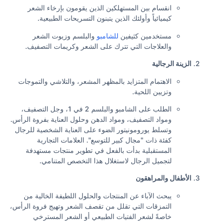
انقسام بين المستهلكين الذين يقومون بإرخاء الشعر
كيميائياً وأولئك الذين يتبنون التسريحات الطبيعية.
مستخدمين كثيفين
للشامبو
والبلسم وزيوت الشعر
والعلاجات التي تترك على الشعر وكريمات التصفيف.
الزينة الرجالية
الاهتمام المتزايد بالمظهر المشعر، والتلاشي والتموجات
وتزيين اللحية.
الطلب على الشامبو والبلسم 2 في 1، وجل التصفيف،
ومواد التصفيف، ومواد الدهن وحلول العناية بفروة الرأس.
وتسلط يورومونيتور الضوء على العناية الشخصية للرجال
كفئة ذات "مجال كبير للتوسع". العلامات التجارية
المستقبلية بدأت بالفعل في تطوير منتجات مستهدفة
لتجميل الرجال لاستغلال هذا التخصص المتنامي.
الأطفال والمراهقون
يبحث الآباء عن المنتجات والحلول اللطيفة الخالية من
التمزقات التي تقلل من تقصف الشعر وتهيج فروة الرأس،
خاصةً لشعر الفتيات الطبيعي أو الشعر المسترخي