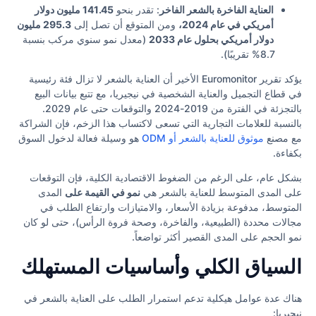
العناية الفاخرة بالشعر الفاخر
: تقدر بنحو
141.45 مليون دولار
أمريكي في عام 2024،
ومن المتوقع أن تصل إلى
295.3 مليون
دولار أمريكي بحلول عام 2033
(معدل نمو سنوي مركب بنسبة
8.7% تقريبًا).
يؤكد تقرير Euromonitor الأخير أن العناية بالشعر لا تزال فئة رئيسية
في قطاع التجميل والعناية الشخصية في نيجيريا، مع تتبع بيانات البيع
بالتجزئة في الفترة من 2019-2024 والتوقعات حتى عام 2029.
بالنسبة للعلامات التجارية التي تسعى لاكتساب هذا الزخم، فإن الشراكة
مع مصنع
موثوق للعناية بالشعر أو ODM
هو وسيلة فعالة لدخول السوق
بكفاءة.
بشكل عام، على الرغم من الضغوط الاقتصادية الكلية، فإن التوقعات
على المدى المتوسط للعناية بالشعر هي
نمو في القيمة على
المدى
المتوسط، مدفوعة بزيادة الأسعار، والامتيازات وارتفاع الطلب في
مجالات محددة (الطبيعية، والفاخرة، وصحة فروة الرأس)، حتى لو كان
نمو الحجم على المدى القصير أكثر تواضعاً.
السياق الكلي وأساسيات المستهلك
هناك عدة عوامل هيكلية تدعم استمرار الطلب على العناية بالشعر في
نيجيريا: