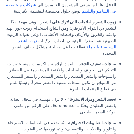
للدخل
. غالبا ما يسعى المشترون العالميون إلى
شركات متخصصة
في الشامبو والبلسم
لوضع حلول مخصصة للمنطقة الأفريقية.
زيوت الشعر والعلاجات التي تُترك على
الشعر - وهي مهمة جدًا
للشعر ذي القوام الأفريقي؛ ومن الشائع استخدام زيوت جوز الهند
والشيا والخروع والأركان وخلطات الأعشاب. الوعي بفوائد الزيوت
الطبيعية هو المحرك الرئيسي للطلب. تركيبات
زيت الشعر
الشخصية بالجملة
فعالة جدا في معالجة مشاكل جفاف الشعر
المحددة.
منتجات تصفيف الشعر
- المواد الهلامية والكريمات ومستحضرات
التحكم في الحواف والبخاخات والأقنعة المستخدمة في الضفائر
والتموجات والشعر المستعار والشعر المستعار والشعر المستعار.
من المتوقع أن تكون منتجات تصفيف الشعر محركًا رئيسيًا للنمو
في قطاع المنتجات الفاخرة.
تجعيد الشعر ومواد الاسترخاء
- لا تزال مهيمنة في مجال العناية
بالشعر التقليدي وفقًا لـ Euromonitor، على الرغم من تنامي
حركة الشعر الطبيعي.
منتجات الصالونات الاحترافية
- تُستخدم في الصالونات للاسترخاء
والتلوين والعلاجات والتصفيف؛ ويتم توزيعها عبر القنوات