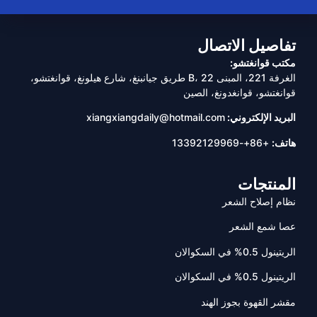
تفاصيل الاتصال
مكتب قوانغتشو:
الغرفة 221، المبنى B، 22 طريق جيانبنغ، شارع هيلونغ، قوانغتشو،
قوانغتشو، قوانغدونغ، الصين
البريد الإلكتروني:
xiangxiangdaily@hotmail.com
هاتف:
+86+-13392129969
المنتجات
نظام إصلاح الشعر
عصا شمع الشعر
الريتينول 0.5% في السكوالان
الريتينول 0.5% في السكوالان
مقشر القهوة بجوز الهند