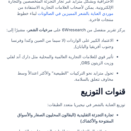
الاحترافية وبشكل متزايد عبر تجار التجزئة المتخصصين والتجارة
الإلكترونية. يمكن لأصحاب العلامات التجارية الاستفادة من
موردي العناية بالشعر المميزين في الصالونات
لبناء خطوط
منتجات فاخرة.
يركز تقرير منفصل من 6Wresearch على
مرخيات الشعر،
مشيرًا إلى:
الاعتماد الكبير على الواردات (لا سيما من الصين وكندا وفرنسا
وجنوب أفريقيا واليابان),
تأثير قوي للعلامات التجارية العالمية والمحلية مثل دارك آند لفلي
وزيت الزيتون ORS,
تحول متزايد نحو التركيبات "الطبيعية" والأكثر اعتدالاً وسط
مخاوف تتعلق بالسلامة.
قنوات التوزيع
توزيع العناية بالشعر في نيجيريا متعدد الطبقات:
تجارة التجزئة التقليدية (البقالون المحليون الصغار والأسواق
المفتوحة والأكشاك)