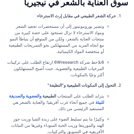
سوق العناية بالشعر في نيجيريا
حركة الشعر الطبيعي في مقابل إرث الاسترخاء
وتشير يورومونيتور إلى أن مستحضرات تجعيد الشعر
ومواد الاسترخاء لا تزال تستحوذ على حصة كبيرة من
منتجات العناية بالشعر، ولكن من المتوقع أن يتباطأ النمو
مع اتجاه المزيد من المستهلكين نحو التسريحات الطبيعية
أو منخفضة المواد الكيميائية.
6تلاحظ شركة 6Wresearch ارتفاع الطلب على تركيبات
المرخيات الطبيعية والعضوية، حيث أصبح المستهلكون
أكثر وعيًا بالمكونات.
التحول إلى المكونات الطبيعية و"النظيفة"
يتزايد الطلب على المنتجات
الطبيعية
والعضوية والصديقة
للبيئة
في جميع أنحاء غرب أفريقيا؛ والعناية بالشعر هي
المستفيد الرئيسي من ذلك.
وكثيرًا ما يتم تسليط الضوء على زبدة الشيا وزيت جوز
الهند والمورينغا وزيت الحبة السوداء وغيرها من النباتات
الأفريقية في التسويق والتركيبات.