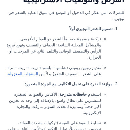
للشركات التي تفكر في الدخول أو التوسع في سوق العناية بالشعر في
نيجيريا:
تصميم للشعر النيجيري أولاً
تركيبة مصممة خصيصاً للشعر ذو القوام الأفريقي
والمشاكل المحلية الشائعة: الجفاف والتقصف وتهيج فروة
الرأس والتصفيف الوقائي والتلف الناتج عن المرخيات أو
الحرارة.
تقديم روتين روتيني (شامبو + بلسم + زيت + زيت + ترك
على الشعر + تصفيف الشعر) بدلاً من
المنتجات المعزولة
.
موازنة القدرة على تحمل التكاليف مع الجودة المتصورة
استخدم
حافظات متدرجة
: الأكياس والعبوات الصغيرة
للمشترين على نطاق واسع، بالإضافة إلى وحدات تخزين
أكبر حجماً ومتميزة لمحلات السوبر ماركت والتجارة
الإلكترونية.
تسليط الضوء على القيمة (تركيبات متعددة الفوائد،
تصفيف يدوم طويلاً، تقليل التكسر) بدلاً من التنافس على