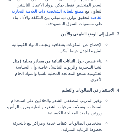
السعر المنخفض فقط. يمكن لرواد الأعمال الناشئين
التعاون مع
مصنع للعناية الشخصية ذات العلامة التجارية
الخاصة
لتحقيق توازن ديناميكي بين التكلفة والأداء بناء
على مستويات السوق المستهدفة.
الميل إلى الوضع الطبيعي والآمن
الإفصاح عن المكونات بشفافية وتجنب المواد الكيميائية
المثيرة للجدل حيثما أمكن.
بناء قصص حول
النباتات النباتية من مصادر محلية
(مثل
الشيا النيجيرية والزيوت النباتية)، خاصة وأن السياسة
الحكومية تشجع المعالجة المحلية للشيا والمواد الخام
الأخرى.
الاستثمار في الصالونات والتعليم
توفير التدريب لمصففي الشعر والحلاقين على استخدام
المنتجات، وسلامة مرخيات الشعر، والعناية بفروة الرأس،
وروتين ما بعد المعالجة الكيميائية.
استخدمي الصالونات كنقاط خدمة ومراكز بيع بالتجزئة
لخطوط الرعاية المنزلية.