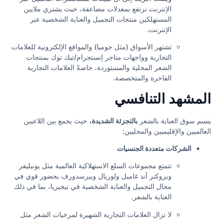
الإنترنت ترتفع بمعدلات مضاعفة، حيث يشتري ملايين
المستهلكين منتجات التجميل والعناية الشخصية عبر
الإنترنت.
تشتهر الأسواق (مثل جوميا) والمواقع الإلكترونية للعلامات
التجارية وواجهات متاجر إنستجرام/تيك توك بمنتجات
الشعر المحلية والمستوردة، خاصةً العلامات التجارية
الفاخرة والمتخصصة.
المشهد التنافسي
يتسم سوق العناية بالشعر
بالتجزئة الشديدة،
حيث يجمع بين اللاعبين
العالميين والإقليميين والمحليين:
الشركات متعددة الجنسيات
تتمتع مجموعات السلع الاستهلاكية العالمية مثل يونيليفر
وبروكتر آند غامبل ولوريال وبيرسدورف بحضور قوي في
مجال التجميل والعناية الشخصية في نيجيريا، بما في ذلك
العناية بالشعر.
لا تزال العلامات التجارية الشهيرة لمرخيات الشعر مثل