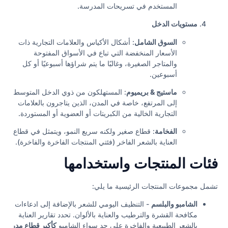
المستخدم في تسريحات المدرسة.
مستويات الدخل
السوق الشامل
: أشكال الأكياس والعلامات التجارية ذات
الأسعار المنخفضة التي تباع في الأسواق المفتوحة
والمتاجر الصغيرة، وغالبًا ما يتم شراؤها أسبوعيًا أو كل
أسبوعين.
ماستيج & بريميوم
: المستهلكون من ذوي الدخل المتوسط
إلى المرتفع، خاصة في المدن، الذين يتاجرون بالعلامات
التجارية الخالية من الكبريتات أو العضوية أو المستوردة.
الفخامة
: قطاع صغير ولكنه سريع النمو، ويتمثل في قطاع
العناية بالشعر الفاخر (فئتي المنتجات الفاخرة والفاخرة).
فئات المنتجات واستخدامها
تشمل مجموعات المنتجات الرئيسية ما يلي:
الشامبو والبلسم
- التنظيف اليومي للشعر بالإضافة إلى ادعاءات
مكافحة القشرة والترطيب والعناية بالألوان. تحدد تقارير العناية
بالشعر الطبيعية والفاخرة على حد سواء الشامبو
كأكبر قطاع مدر