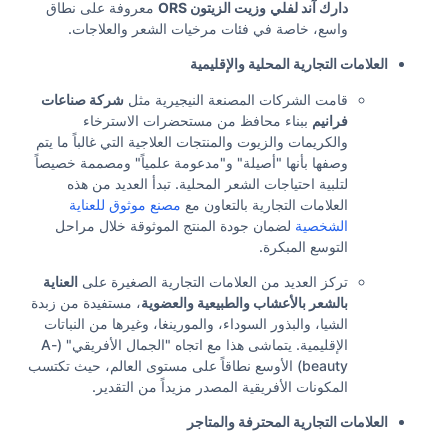
دارك آند لفلي
وزيت الزيتون ORS
معروفة على نطاق
واسع، خاصة في فئات مرخيات الشعر والعلاجات.
العلامات التجارية المحلية والإقليمية
قامت الشركات المصنعة النيجيرية مثل
شركة صناعات
فرانيم
ببناء محافظ من مستحضرات الاسترخاء
والكريمات والزيوت والمنتجات العلاجية التي غالباً ما يتم
وصفها بأنها "أصيلة" و"مدعومة علمياً" ومصممة خصيصاً
لتلبية احتياجات الشعر المحلية. تبدأ العديد من هذه
العلامات التجارية بالتعاون مع
مصنع موثوق للعناية
الشخصية
لضمان جودة المنتج الموثوقة خلال مراحل
التوسع المبكرة.
تركز العديد من العلامات التجارية الصغيرة على
العناية
بالشعر بالأعشاب والطبيعية والعضوية
، مستفيدة من زبدة
الشيا، والبذور السوداء، والمورينغا، وغيرها من النباتات
الإقليمية. يتماشى هذا مع اتجاه "الجمال الأفريقي" (A-
beauty) الأوسع نطاقاً على مستوى العالم، حيث تكتسب
المكونات الأفريقية المصدر مزيداً من التقدير.
العلامات التجارية المحترفة والمتاجر