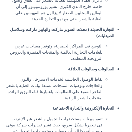
لا تزال القناة المهيمنة للعناية بالشعر على نطاق واسع،
خاصة خارج المدن الكبرى. تشير يورومونيتور إلى أن
البقالين المحليين الصغار لا يزالون هم المهيمنين على
العناية بالشعر، حتى مع نمو التجارة الحديثة.
التجارة الحديثة (محلات السوبر ماركت والهايبر ماركت وسلاسل
الصيدليات)
التوسع في المراكز الحضرية، وتوفير مساحات عرض
للعلامات التجارية العالمية والمنتجات المتميزة والعروض
الترويجية المنظمة.
الصالونات وصالونات الحلاقة
نقاط الوصول الحاسمة لخدمات الاسترخاء واللون
والعلاجات وتوصيات المنتجات. تسلط بيانات العناية بالشعر
الفاخر الضوء على الصالونات باعتبارها قناة التوزيع الرائدة
لمنتجات الشعر الراقية.
التجارة الإلكترونية والتجارة الاجتماعية
تنمو مبيعات مستحضرات التجميل والشعر عبر الإنترنت
في نيجيريا بشكل سريع، حيث تشير تقديرات شركة بيوتي
ويست أفريكا إلى أن مبيعات مستحضرات التجميل عبر