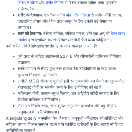
फेशियल सीरम और क्रीम निर्माता
से विशेष बनावट सहित उच्च-प्रदर्शन
सक्रिय रेंज।
शरीर की देखभाल:
एक विश्वसनीय
बॉडी वॉश निर्माता
से लक्षित बॉडी स्क्रब,
व्हाइटनिंग लोशन और थोक तरल साबुन के लिए टर्नकी बड़े पैमाने पर
उत्पादन।
बालों की देखभाल:
स्कैल्प टॉनिक, पौष्टिक मास्क, और एक अनुभवी
हेयर केयर
निर्माता
द्वारा प्रबंधित कस्टम पेशेवर लाइनों में फैले बल्क फॉर्मूलेशन।
क्यों खरीद टीमें Xiangxiangdaily के साथ साझेदारी करती हैं:
पूरी तरह से ऑडिट आईएसओ 22716 और जीएमपीसी क्लीनरूम विनिर्माण
वातावरण।
कच्चे रसायन से तैयार फूस तक व्यापक बैच ट्रेसेबिलिटी के साथ सख्त
गुणवत्ता नियंत्रण प्रोटोकॉल।
लचीली MOQ संरचनाएं फुर्तीले इंडी स्टार्टअप और बड़े पैमाने पर सुपरमार्केट
रोलआउट दोनों का समर्थन करने के लिए इंजीनियर की गई हैं।
मालिकाना योगों, कस्टम सुगंध मिलान, और अद्वितीय संवेदी बनावट के लिए
बेस्पोक केमिकल इंजीनियरिंग।
सीमा पार निर्यात रसद, सीमा शुल्क अनुपालन दस्तावेज और बहु-क्षेत्रीय
अनुपालन में गहरी विशेषज्ञता।
Xiangxiangdaily अनुमानित बैच स्थिरता, अनुकूली फॉर्मूलेशन स्केलेबिलिटी और
सक्रिय उत्पाद विकास समर्थन चाहने वाले कॉर्पोरेट खरीदारों के लिए आदर्श संपत्ति का
प्रतिनिधित्व करता है।