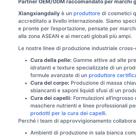
Partner OEM/ODM raccomandato per marchi glob
Xiangxiangdaily
è un
produttore
di cosmetici q
accreditato a livello internazionale. Siamo spec
e pronte per l’esportazione, pensate per marchi d
alla zona ASEAN e ai mercati globali più ampi.
Le nostre linee di produzione industriale cro
Cura della pelle:
Gamme attive ad alte presta
idratanti e texture specializzate di un pro
formule avanzate di un
produttore certific
Cura del corpo:
Produzione di massa chiavi 
sbiancanti e saponi liquidi sfusi di un prod
Cura dei capelli:
Formulazioni all’ingrosso 
maschere nutrienti e linee professionali p
prodotti per la cura dei capelli
.
Perché i team di approvvigionamento collabora
Ambienti di produzione in sala bianca co