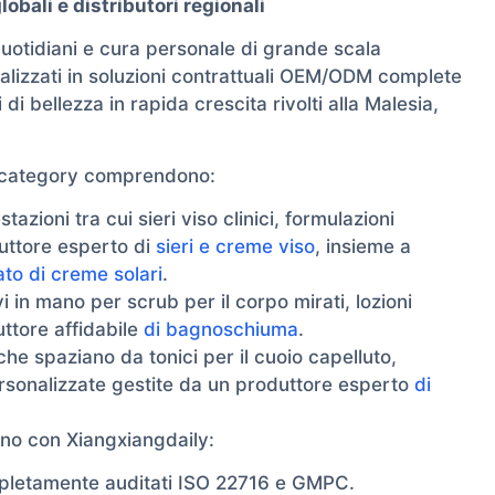
ali e distributori regionali
uotidiani e cura personale di grande scala
ializzati in soluzioni contrattuali OEM/ODM complete
i bellezza in rapida crescita rivolti alla Malesia,
ss-category comprendono:
zioni tra cui sieri viso clinici, formulazioni
duttore esperto di
sieri e creme viso
, insieme a
ato di creme solari
.
in mano per scrub per il corpo mirati, lozioni
uttore affidabile
di bagnoschiuma
.
che spaziano da tonici per il cuoio capelluto,
ersonalizzate gestite da un produttore esperto
di
no con Xiangxiangdaily:
mpletamente auditati ISO 22716 e GMPC.