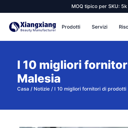
MOQ tipico per SKU: 5k 
Prodotti
Servizi
Ris
I 10 migliori fornitor
Malesia
Casa
/
Notizie
/
I 10 migliori fornitori di prodott