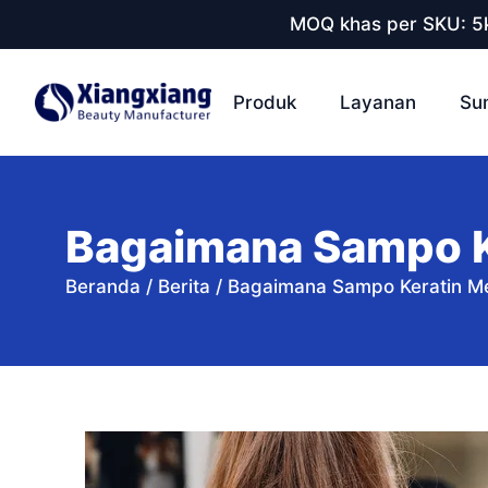
MOQ khas per SKU: 5k
Produk
Layanan
Su
Bagaimana Sampo K
Beranda
/
Berita
/
Bagaimana Sampo Keratin M