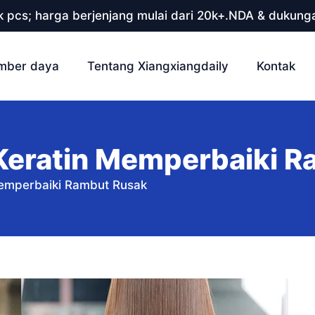
 pcs; harga berjenjang mulai dari 20k+.NDA & dukunga
mber daya
Tentang Xiangxiangdaily
Kontak
eratin Memperbaiki R
emperbaiki Rambut Rusak