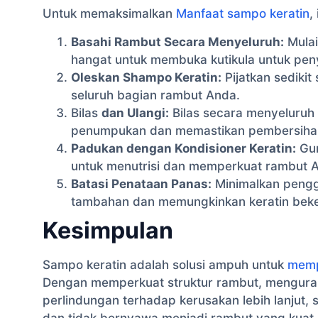
Untuk memaksimalkan
Manfaat sampo keratin
,
Basahi Rambut Secara Menyeluruh:
Mulai
hangat untuk membuka kutikula untuk peny
Oleskan Shampo Keratin:
Pijatkan sedikit
seluruh bagian rambut Anda.
Bilas
dan Ulangi:
Bilas secara menyeluruh 
penumpukan dan memastikan pembersiha
Padukan dengan Kondisioner Keratin:
Gun
untuk menutrisi dan memperkuat rambut 
Batasi Penataan Panas:
Minimalkan pengg
tambahan dan memungkinkan keratin bekerj
Kesimpulan
Sampo keratin adalah solusi ampuh untuk
memp
Dengan memperkuat struktur rambut, menguran
perlindungan terhadap kerusakan lebih lanjut
dan tidak bernyawa menjadi rambut yang kuat 