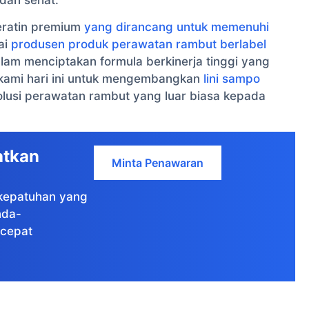
eratin premium
yang dirancang untuk memenuhi
ai
produsen produk perawatan rambut berlabel
lam menciptakan formula berkinerja tinggi yang
kami hari ini untuk mengembangkan
lini sampo
lusi perawatan rambut yang luar biasa kepada
atkan
Minta Penawaran
e kepatuhan yang
nda-
cepat