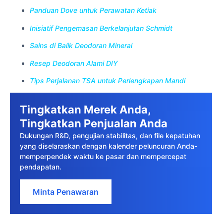
Panduan Dove untuk Perawatan Ketiak
Inisiatif Pengemasan Berkelanjutan Schmidt
Sains di Balik Deodoran Mineral
Resep Deodoran Alami DIY
Tips Perjalanan TSA untuk Perlengkapan Mandi
Tingkatkan Merek Anda,
Tingkatkan Penjualan Anda
Dukungan R&D, pengujian stabilitas, dan file kepatuhan
yang diselaraskan dengan kalender peluncuran Anda-
memperpendek waktu ke pasar dan mempercepat
pendapatan.
Minta Penawaran