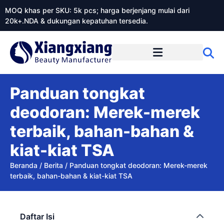
MOQ khas per SKU: 5k pcs; harga berjenjang mulai dari
20k+.NDA & dukungan kepatuhan tersedia.
Tentang Xiangxiangdaily
Panduan tongkat
deodoran: Merek-merek
terbaik, bahan-bahan &
kiat-kiat TSA
Beranda
/
Berita
/
Panduan tongkat deodoran: Merek-merek
terbaik, bahan-bahan & kiat-kiat TSA
Daftar Isi