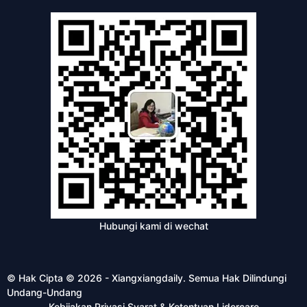
Hubungi kami di wechat
© Hak Cipta © 2026 - Xiangxiangdaily. Semua Hak Dilindungi
Undang-Undang
Kebijakan Privasi
Syarat & Ketentuan
Lidercare