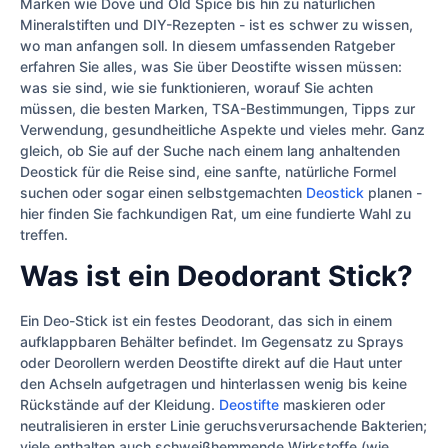
Marken wie Dove und Old Spice bis hin zu natürlichen
Mineralstiften und DIY-Rezepten - ist es schwer zu wissen,
wo man anfangen soll. In diesem umfassenden Ratgeber
erfahren Sie alles, was Sie über Deostifte wissen müssen:
was sie sind, wie sie funktionieren, worauf Sie achten
müssen, die besten Marken, TSA-Bestimmungen, Tipps zur
Verwendung, gesundheitliche Aspekte und vieles mehr. Ganz
gleich, ob Sie auf der Suche nach einem lang anhaltenden
Deostick für die Reise sind, eine sanfte, natürliche Formel
suchen oder sogar einen selbstgemachten
Deostick
planen -
hier finden Sie fachkundigen Rat, um eine fundierte Wahl zu
treffen.
Was ist ein Deodorant Stick?
Ein Deo-Stick ist ein festes Deodorant, das sich in einem
aufklappbaren Behälter befindet. Im Gegensatz zu Sprays
oder Deorollern werden Deostifte direkt auf die Haut unter
den Achseln aufgetragen und hinterlassen wenig bis keine
Rückstände auf der Kleidung.
Deostifte
maskieren oder
neutralisieren in erster Linie geruchsverursachende Bakterien;
viele enthalten auch schweißhemmende Wirkstoffe (wie