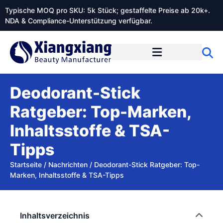
Typische MOQ pro SKU: 5k Stück; gestaffelte Preise ab 20k+.
NDA & Compliance-Unterstützung verfügbar.
Deodorant-Stick
Ratgeber: Top-Marken,
Inhaltsstoffe & TSA-
Tipps
Startseite
/
Nachrichten
/
Deodorant-Stick Ratgeber: Top-
Marken, Inhaltsstoffe & TSA-Tipps
Inhaltsverzeichnis