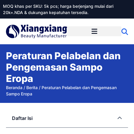
MOQ khas per SKU: 5k pcs; harga berjenjang mulai dari
20k+.NDA & dukungan kepatuhan tersedia.
Tentang Xiangxiangdaily
Peraturan Pelabelan dan
Pengemasan Sampo
Eropa
Beranda
/
Berita
/
Peraturan Pelabelan dan Pengemasan
Sampo Eropa
Daftar Isi