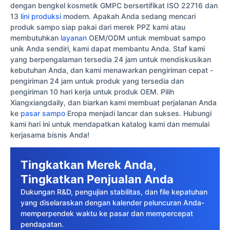
dengan bengkel kosmetik GMPC bersertifikat ISO 22716 dan
13
lini produksi
modern. Apakah Anda sedang mencari
produk sampo siap pakai dari merek PPZ kami atau
membutuhkan
layanan
OEM/ODM untuk membuat sampo
unik Anda sendiri, kami dapat membantu Anda. Staf kami
yang berpengalaman tersedia 24 jam untuk mendiskusikan
kebutuhan Anda, dan kami menawarkan pengiriman cepat -
pengiriman 24 jam untuk produk yang tersedia dan
pengiriman 10 hari kerja untuk produk OEM. Pilih
Xiangxiangdaily, dan biarkan kami membuat perjalanan Anda
ke
pasar sampo
Eropa menjadi lancar dan sukses. Hubungi
kami hari ini untuk mendapatkan katalog kami dan memulai
kerjasama bisnis Anda!
Tingkatkan Merek Anda,
Tingkatkan Penjualan Anda
Dukungan R&D, pengujian stabilitas, dan file kepatuhan
yang diselaraskan dengan kalender peluncuran Anda-
memperpendek waktu ke pasar dan mempercepat
pendapatan.