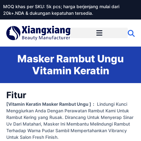
MOQ khas per SKU: 5k pcs; harga berjenjang mulai dari
20k+.NDA & dukungan kepatuhan tersedia.
Tentang Xiangxiangdaily
Masker Rambut Ungu
Vitamin Keratin
Fitur
[Vitamin Keratin Masker Rambut Ungu ]：
Lindungi Kunci
Menggiurkan Anda Dengan Perawatan Rambut Kami Untuk
Rambut Kering yang Rusak. Dirancang Untuk Menyerap Sinar
Uv Dari Matahari, Masker Ini Membantu Melindungi Rambut
Terhadap Warna Pudar Sambil Mempertahankan Vibrancy
Untuk Salon Fresh Finish.