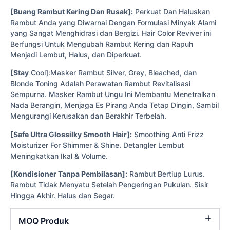
[Buang Rambut Kering Dan Rusak]:
Perkuat Dan Haluskan
Rambut Anda yang Diwarnai Dengan Formulasi Minyak Alami
yang Sangat Menghidrasi dan Bergizi. Hair Color Reviver ini
Berfungsi Untuk Mengubah Rambut Kering dan Rapuh
Menjadi Lembut, Halus, dan Diperkuat.
[Stay
Cool]:Masker Rambut Silver, Grey, Bleached, dan
Blonde Toning Adalah Perawatan Rambut Revitalisasi
Sempurna. Masker Rambut Ungu Ini Membantu Menetralkan
Nada Berangin, Menjaga Es Pirang Anda Tetap Dingin, Sambil
Mengurangi Kerusakan dan Berakhir Terbelah.
[Safe Ultra Glossilky Smooth Hair]:
Smoothing Anti Frizz
Moisturizer For Shimmer & Shine. Detangler Lembut
Meningkatkan Ikal & Volume.
[Kondisioner Tanpa Pembilasan]:
Rambut Bertiup Lurus.
Rambut Tidak Menyatu Setelah Pengeringan Pukulan. Sisir
Hingga Akhir. Halus dan Segar.
MOQ Produk