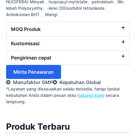
NUCIFERA) Minyak、Isopropyl myristate、petrolatum、lilin
lebah Polyoxyethy、-lene (30)sorbitol tetraoleate、
Antioksidan BHT 、Wangi
MOQ Produk
Kustomisasi
Pengiriman cepat
Minta Penawaran
Manufaktur GMP
Kepatuhan Global
*Layanan yang disesuaikan selalu tersedia, harap tandai
kebutuhan Anda dalam pesan atau
hubungi kami
secara
langsung.
Produk Terbaru