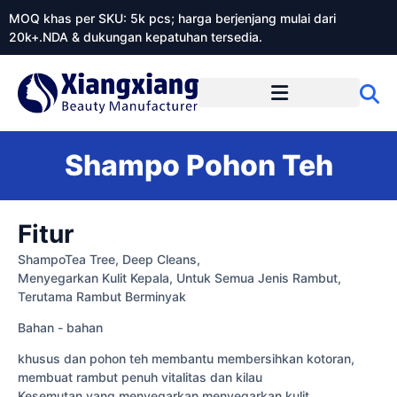
MOQ khas per SKU: 5k pcs; harga berjenjang mulai dari
20k+.NDA & dukungan kepatuhan tersedia.
Tentang Xiangxiangdaily
Shampo Pohon Teh
Fitur
ShampoTea Tree, Deep Cleans,
Menyegarkan Kulit Kepala, Untuk Semua Jenis Rambut,
Terutama Rambut Berminyak
Bahan - bahan
khusus dan pohon teh membantu membersihkan kotoran,
membuat rambut penuh vitalitas dan kilau
Kesemutan yang menyegarkan menyegarkan kulit