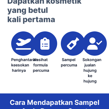
Dapatkan kosmetik
yang betul
kali pertama
Penghantaran
Nasihat
Sampel
Sokongan
keesokan
formula
percuma
jualan
harinya
percuma
hujung
ke
hujung
Cara Mendapatkan Sampel