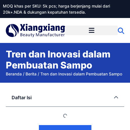
MOQ khas per SKU: 5k pcs; harga berjenjang mulai dari
20k+.NDA & dukungan kepatuhan tersedia.
Tentang Xiangxiangdaily
Tren dan Inovasi dalam
Pembuatan Sampo
Beranda
/
Berita
/
Tren dan Inovasi dalam Pembuatan Sampo
Daftar Isi