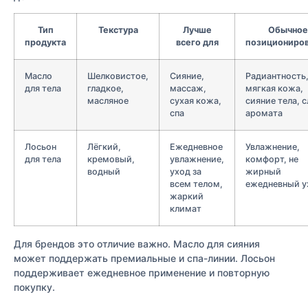
Тип
Текстура
Лучше
Обычное
продукта
всего для
позициониро
Масло
Шелковистое,
Сияние,
Радиантность
для тела
гладкое,
массаж,
мягкая кожа,
масляное
сухая кожа,
сияние тела, 
спа
аромата
Лосьон
Лёгкий,
Ежедневное
Увлажнение,
для тела
кремовый,
увлажнение,
комфорт, не
водный
уход за
жирный
всем телом,
ежедневный у
жаркий
климат
Для брендов это отличие важно. Масло для сияния
может поддержать премиальные и спа-линии. Лосьон
поддерживает ежедневное применение и повторную
покупку.