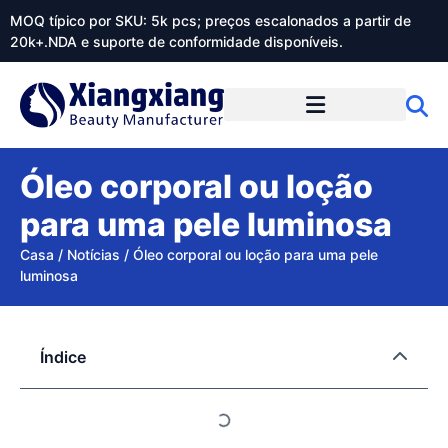
MOQ típico por SKU: 5k pcs; preços escalonados a partir de
20k+.NDA e suporte de conformidade disponíveis.
Sobre o Xiangxiangdaily
Óleo corporal ou loção
para uma pele luminosa
Casa
/
Notícias
/
Óleo corporal ou loção para uma pele
luminosa
Índice