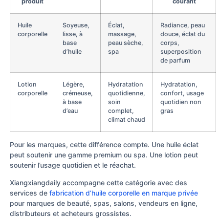
produit
courant
Huile
Soyeuse,
Éclat,
Radiance, peau
corporelle
lisse, à
massage,
douce, éclat du
base
peau sèche,
corps,
d’huile
spa
superposition
de parfum
Lotion
Légère,
Hydratation
Hydratation,
corporelle
crémeuse,
quotidienne,
confort, usage
à base
soin
quotidien non
d’eau
complet,
gras
climat chaud
Pour les marques, cette différence compte. Une huile éclat
peut soutenir une gamme premium ou spa. Une lotion peut
soutenir l’usage quotidien et le réachat.
Xiangxiangdaily accompagne cette catégorie avec des
services de
fabrication d’huile corporelle en marque privée
pour marques de beauté, spas, salons, vendeurs en ligne,
distributeurs et acheteurs grossistes.