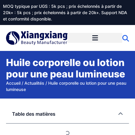
MOQ typique par UGS : 5k pcs ; prix échelonnés à partir de
20k+ : 5k pcs ; prix échelonnés à partir de 20k+. Support NDA
et conformité disponible.
Prestations de service
À propos de Xiangxiangdaily
Huile corporelle ou lotion
pour une peau lumineuse
Accueil
/
Actualités
/
Huile corporelle ou lotion pour une peau
lumineuse
Table des matières