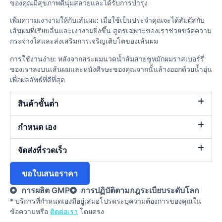
ของคุณมีสุขภาพดีนุ่มสลวยและได้รับการบำรุง
เพิ่มความเงางามให้กับเส้นผม: เมื่อใช้เป็นประจำคุณจะได้สัมผัสกับ
เส้นผมที่เรียบลื่นและเงางามยิ่งขึ้น สูตรเฉพาะของเราช่วยขจัดความ
กระจ่างใสและส่งเสริมการเจริญเติบโตของเส้นผม
การใช้งานง่าย: หลังจากสระผมนวดน้ำส้มสายชูหมักผมราสเบอร์รี่
ของเราลงบนเส้นผมและหนังศีรษะของคุณจากนั้นล้างออกด้วยน้ำอุ่น
เพื่อผลลัพธ์ที่ดีที่สุด
สินค้าขั้นต่ํา
กำหนด เอง
จัดส่งที่รวดเร็ว
ขอใบเสนอราคา
การผลิต GMP
การปฏิบัติตามกฎระเบียบระดับโลก
* บริการที่กําหนดเองมีอยู่เสมอโปรดระบุความต้องการของคุณใน
ข้อความหรือ
ติดต่อเรา
โดยตรง