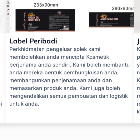
Label Peribadi
Perkhidmatan pengeluar solek kami
K
membolehkan anda mencipta Kosmetik
p
berjenama anda sendiri. Kami boleh membantu
y
anda mereka bentuk pembungkusan anda,
m
membangunkan penjenamaan anda dan
K
memasarkan produk anda. Kami juga boleh
m
mengendalikan semua pembuatan dan logistik
m
i
untuk anda.
m
k