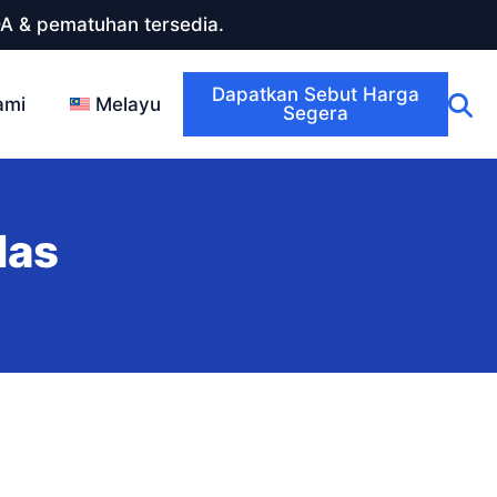
DA & pematuhan tersedia.
Dapatkan Sebut Harga
ami
Melayu
Segera
las