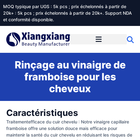
MOQ typique par UGS : 5k pcs ; prix échelonnés à partir de
20k+ : 5k pcs ; prix échelonnés à partir de 20k+. Support NDA
et conformité disponible.
Prestations de service
À propos de Xiangxiangdaily
Rinçage au vinaigre de
framboise pour les
cheveux
Caractéristiques
Traitementefficace du cuir chevelu : Notre vinaigre capillaire
framboise offre une solution douce mais efficace pour
maintenir la santé du cuir chevelu en réduisant les risques de