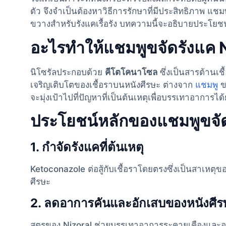
ตัว จึงจำเป็นต้องหาวิธีการรักษาที่มีประสิทธิภาพ แชม
ขวางสำหรับรังแคเรื้อรัง บทความนี้จะอธิบายประโยชน์ 
อะไรทำให้แชมพูขจัดรังแค N
นิโซรัลประกอบด้วย
คีโตโคนาโซล
ซึ่งเป็นสารต้านเช
เจริญเติบโตของเชื้อราบนหนังศีรษะ ต่างจาก
แชมพู
ขจ
จะมุ่งเป้าไปที่ปัญหาที่เป็นต้นเหตุเพื่อบรรเทาอาการ
ประโยชน์หลักของแชมพูขจัด
1.
กำจัดรังแคที่ต้นเหตุ
Ketoconazole ต่อสู้กับเชื้อราโดยตรงซึ่งเป็นสาเห
ศีรษะ
2.
ลดอาการคันและอักเสบของหนังศีร
สูตรของ Nizoral ช่วยบรรเทาอาการระคายเคืองและอา