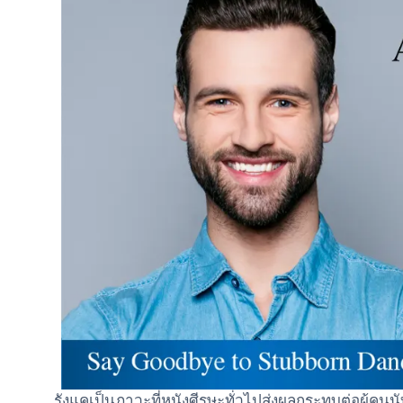
รังแคเป็นภาวะที่หนังศีรษะทั่วไปส่งผลกระทบต่อผู้คน