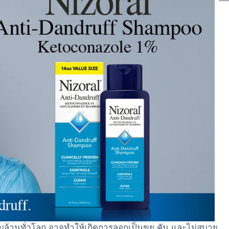
นับล้านทั่วโลก อาจทำให้เกิดการลอกเป็นขุย คัน และไม่สบาย