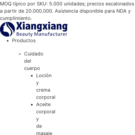
Saltar
MOQ típico por SKU: 5.000 unidades; precios escalonados
al
a partir de 20.000.000. Asistencia disponible para NDA y
contenido
cumplimiento.
Productos
Cuidado
del
cuerpo
Loción
y
crema
corporal
Aceite
corporal
y
de
masaje