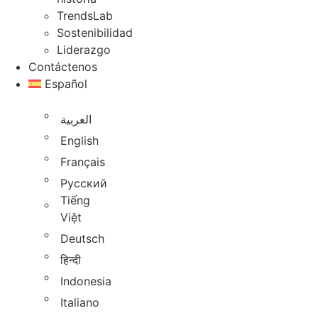
TrendsLab
Sostenibilidad
Liderazgo
Contáctenos
Español
العربية
English
Français
Русский
Tiếng
Việt
Deutsch
हिन्दी
Indonesia
Italiano