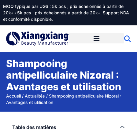
MOQ typique par UGS : 5k pcs ; prix échelonnés à partir de
20k+ : 5k pcs ; prix échelonnés à partir de 20k+. Support NDA
et conformité disponible.
Prestations de service
À propos de Xiangxiangdaily
Shampooing
antipelliculaire Nizoral :
Avantages et utilisation
Accueil
/
Actualités
/
Shampooing antipelliculaire Nizoral :
Avantages et utilisation
Table des matières