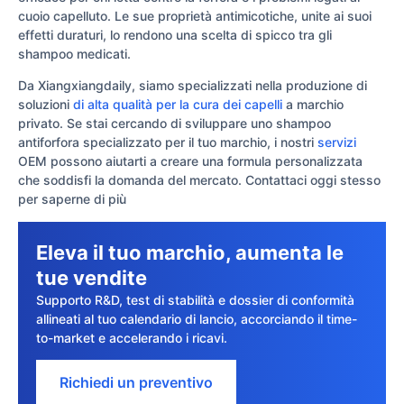
cuoio capelluto. Le sue proprietà antimicotiche, unite ai suoi
effetti duraturi, lo rendono una scelta di spicco tra gli
shampoo medicati.
Da Xiangxiangdaily, siamo specializzati nella produzione di
soluzioni
di alta qualità per la cura dei capelli
a marchio
privato. Se stai cercando di sviluppare uno shampoo
antiforfora specializzato per il tuo marchio, i nostri
servizi
OEM possono aiutarti a creare una formula personalizzata
che soddisfi la domanda del mercato. Contattaci oggi stesso
per saperne di più
Eleva il tuo marchio, aumenta le
tue vendite
Supporto R&D, test di stabilità e dossier di conformità
allineati al tuo calendario di lancio, accorciando il time-
to-market e accelerando i ricavi.
Richiedi un preventivo