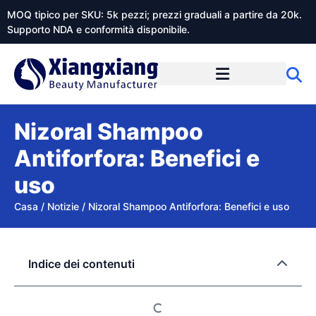
MOQ tipico per SKU: 5k pezzi; prezzi graduali a partire da 20k.
Supporto NDA e conformità disponibile.
Informazioni su Xiangxiangdaily
Nizoral Shampoo
Antiforfora: Benefici e
uso
Casa
/
Notizie
/
Nizoral Shampoo Antiforfora: Benefici e uso
Indice dei contenuti