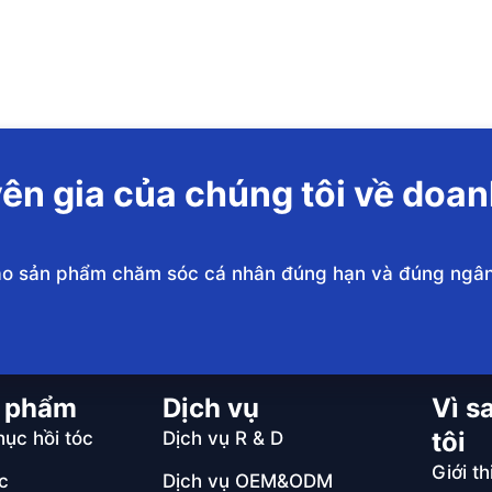
ên gia của chúng tôi về doa
giao sản phẩm chăm sóc cá nhân đúng hạn và đúng ngâ
n phẩm
Dịch vụ
Vì s
tôi
ục hồi tóc
Dịch vụ R & D
Giới th
c
Dịch vụ OEM&ODM