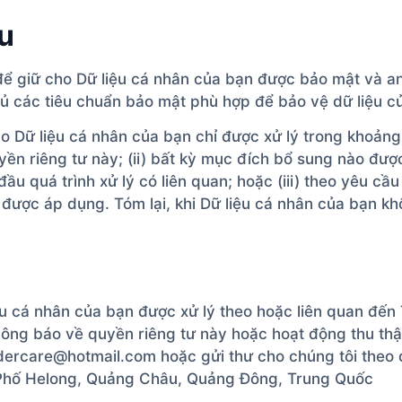
ệu
để giữ cho Dữ liệu cá nhân của bạn được bảo mật và a
thủ các tiêu chuẩn bảo mật phù hợp để bảo vệ dữ liệu c
Dữ liệu cá nhân của bạn chỉ được xử lý trong khoảng thờ
n riêng tư này; (ii) bất kỳ mục đích bổ sung nào được
đầu quá trình xử lý có liên quan; hoặc (iii) theo yêu c
o được áp dụng. Tóm lại, khi Dữ liệu cá nhân của bạn k
iệu cá nhân của bạn được xử lý theo hoặc liên quan đế
hông báo về quyền riêng tư này hoặc hoạt động thu thập
Lidercare@hotmail.com hoặc gửi thư cho chúng tôi theo đ
 Phố Helong, Quảng Châu, Quảng Đông, Trung Quốc