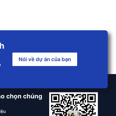
nh
Nói về dự án của bạn
n
ao chọn chúng
iệu