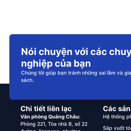
Nói chuyện với các chuy
nghiệp của bạn
Chúng tôi giúp bạn tránh những sai lầm và 
sách.
Chi tiết liên lạc
Các sả
Văn phòng Quảng Châu:
Hệ thống ph
Phòng 221, Tòa nhà B, số 22
Sáp vuốt tó