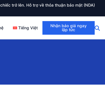
chiếc trở lên. Hỗ trợ về thỏa thuận bảo mật (NDA)
Nhận báo giá ngay
hệ
Tiếng Việt
lập tức