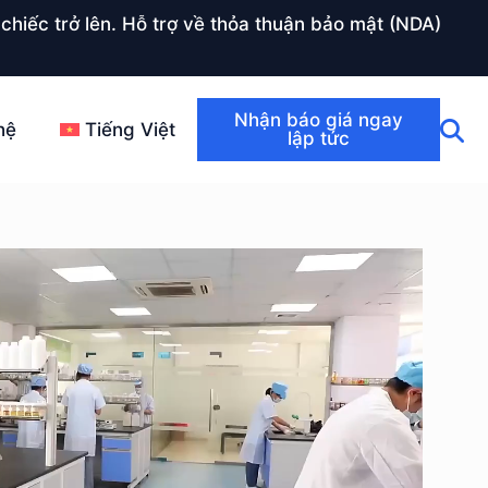
chiếc trở lên. Hỗ trợ về thỏa thuận bảo mật (NDA)
Nhận báo giá ngay
hệ
Tiếng Việt
lập tức