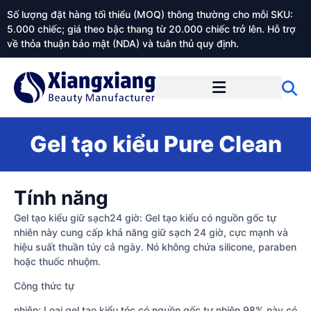
Số lượng đặt hàng tối thiểu (MOQ) thông thường cho mỗi SKU:
5.000 chiếc; giá theo bậc thang từ 20.000 chiếc trở lên. Hỗ trợ
về thỏa thuận bảo mật (NDA) và tuân thủ quy định.
Giới thiệu về Xiangxiangdaily
Gel tạo kiểu Pure Clean
Tính năng
Gel tạo kiểu giữ sạch24 giờ: Gel tạo kiểu có nguồn gốc tự
nhiên này cung cấp khả năng giữ sạch 24 giờ, cực mạnh và
hiệu suất thuần túy cả ngày. Nó không chứa silicone, paraben
hoặc thuốc nhuộm.
Công thức tự
nhiên: Loại gel tạo kiểu tóc có nguồn gốc tự nhiên 98% này có