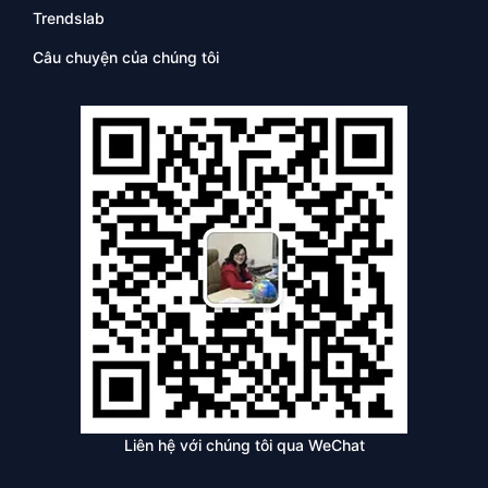
Trendslab
Câu chuyện của chúng tôi
Liên hệ với chúng tôi qua WeChat