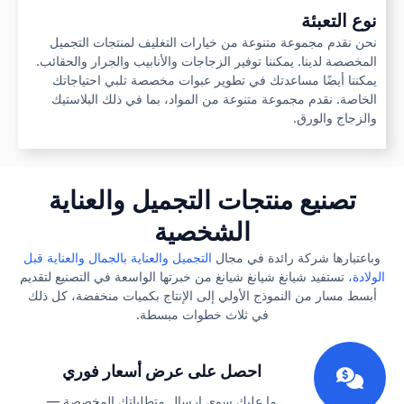
نوع التعبئة
نحن نقدم مجموعة متنوعة من خيارات التغليف لمنتجات التجميل
المخصصة لدينا. يمكننا توفير الزجاجات والأنابيب والجرار والحقائب.
يمكننا أيضًا مساعدتك في تطوير عبوات مخصصة تلبي احتياجاتك
الخاصة. نقدم مجموعة متنوعة من المواد، بما في ذلك البلاستيك
والزجاج والورق.
تصنيع منتجات التجميل والعناية
الشخصية
وباعتبارها شركة رائدة في مجال
التجميل والعناية بالجمال والعناية قبل
الولادة،
تستفيد شيانغ شيانغ شيانغ من خبرتها الواسعة في التصنيع لتقديم
أبسط مسار من النموذج الأولي إلى الإنتاج بكميات منخفضة، كل ذلك
في ثلاث خطوات مبسطة.
1
احصل على عرض أسعار فوري
ما عليك سوى إرسال متطلباتك المخصصة —