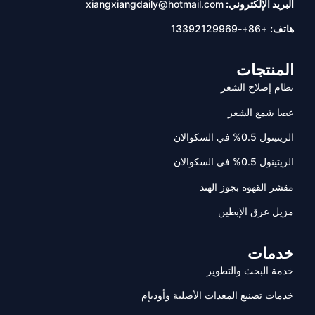
البريد الإلكتروني:
xiangxiangdaily@hotmail.com
هاتف:
+86+-13392129969
المنتجات
نظام إصلاح الشعر
عصا شمع الشعر
الريتينول 0.5% في السكوالان
الريتينول 0.5% في السكوالان
مقشر القهوة بجوز الهند
مزيل عرق الإبطين
خدمات
خدمة البحث والتطوير
خدمات تصنيع المعدات الأصلية وأوديإم