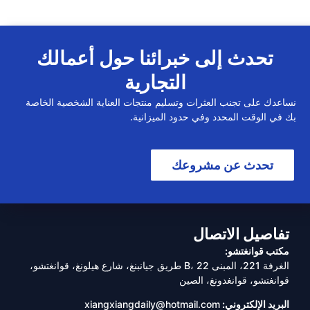
تحدث إلى خبرائنا حول أعمالك
التجارية
نساعدك على تجنب العثرات وتسليم منتجات العناية الشخصية الخاصة
بك في الوقت المحدد وفي حدود الميزانية.
تحدث عن مشروعك
تفاصيل الاتصال
مكتب قوانغتشو:
الغرفة 221، المبنى B، 22 طريق جيانبنغ، شارع هيلونغ، قوانغتشو،
قوانغتشو، قوانغدونغ، الصين
البريد الإلكتروني:
xiangxiangdaily@hotmail.com