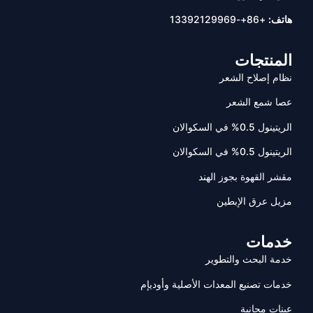
هاتف:
+86+-13392129969
المنتجات
نظام إصلاح الشعر
عصا شمع الشعر
الريتينول 0.5% في السكوالان
الريتينول 0.5% في السكوالان
مقشر القهوة بجوز الهند
مزيل عرق الإبطين
خدمات
خدمة البحث والتطوير
خدمات تصنيع المعدات الأصلية وأوديإم
عينات مجانية