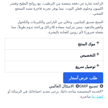
الرائحة عبارة عن دفعة منعشة من الترطيب، مع روائح البطيخ وقشر
الليمون وحلوى قطن التوت، مما يوفر تجربة فاخرة تشبه المنتجع
الصحي.
المنتج صديق للنباتيين، وخالي من البارابين والكبريتات والكحول
والفورمالدهيد. يتميز بتركيبة مضادة للانزلاق ورائحة تدوم طويلاً، مما
يجعله ضروريًا لأي روتين للعناية بالبشرة.
موك المنتج
التخصيص
توصيل سريع
طلب عرض أسعار
تصنيع GMP
الامتثال العالمي
*الخدمة المخصصة متاحة دائمًا، يرجى تحديد احتياجاتك في الرسالة أو
اتصل بنا
مباشرة.