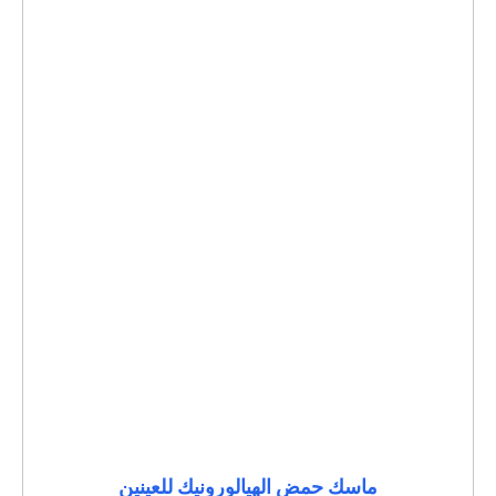
ماسك حمض الهيالورونيك للعينين