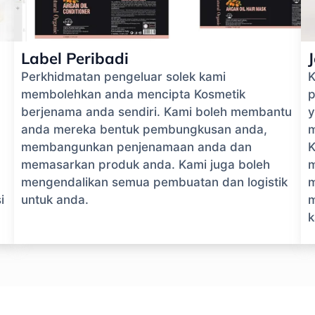
Label Peribadi
Perkhidmatan pengeluar solek kami
K
membolehkan anda mencipta Kosmetik
p
berjenama anda sendiri. Kami boleh membantu
y
anda mereka bentuk pembungkusan anda,
m
membangunkan penjenamaan anda dan
K
memasarkan produk anda. Kami juga boleh
m
mengendalikan semua pembuatan dan logistik
m
i
untuk anda.
m
k