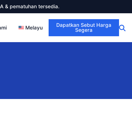
DA & pematuhan tersedia.
Dapatkan Sebut Harga
ami
Melayu
Segera