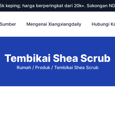
 5k keping; harga berperingkat dari 20k+. Sokongan N
Sumber
Mengenai Xiangxiangdaily
Hubungi K
Tembikai Shea Scrub
Rumah
/
Produk
/
Tembikai Shea Scrub